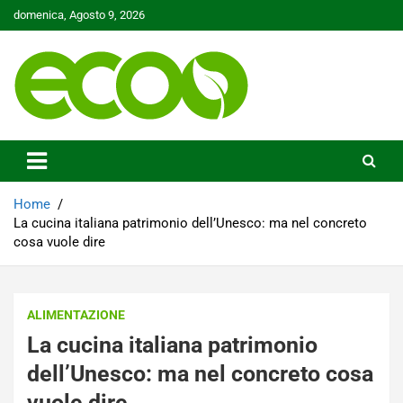
Skip
domenica, Agosto 9, 2026
to
content
Tutelare il nostro Pianeta è la nostra priorità
Ecoo.it
Home
La cucina italiana patrimonio dell’Unesco: ma nel concreto
cosa vuole dire
ALIMENTAZIONE
La cucina italiana patrimonio
dell’Unesco: ma nel concreto cosa
vuole dire