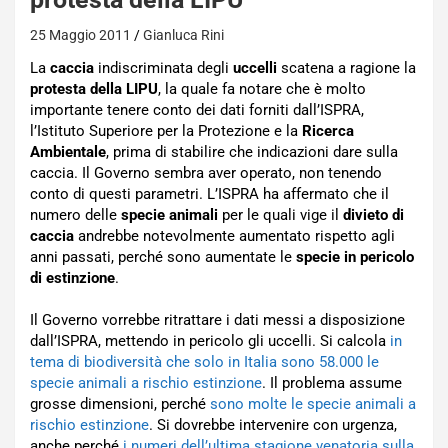
25 Maggio 2011
Gianluca Rini
La
caccia
indiscriminata degli
uccelli
scatena a ragione la
protesta della LIPU
, la quale fa notare che è molto
importante tenere conto dei dati forniti dall’ISPRA,
l’Istituto Superiore per la Protezione e la
Ricerca
Ambientale
, prima di stabilire che indicazioni dare sulla
caccia. Il Governo sembra aver operato, non tenendo
conto di questi parametri. L’ISPRA ha affermato che il
numero delle
specie animali
per le quali vige il
divieto di
caccia
andrebbe notevolmente aumentato rispetto agli
anni passati, perché sono aumentate le
specie in pericolo
di estinzione
.
Il Governo vorrebbe ritrattare i dati messi a disposizione
dall’ISPRA, mettendo in pericolo gli uccelli. Si calcola
in
tema di biodiversità che solo in Italia sono 58.000 le
specie animali a rischio estinzione
. Il problema assume
grosse dimensioni, perché
sono molte le specie animali a
rischio estinzione
. Si dovrebbe intervenire con urgenza,
anche perché
i numeri dell’ultima stagione venatoria sulla