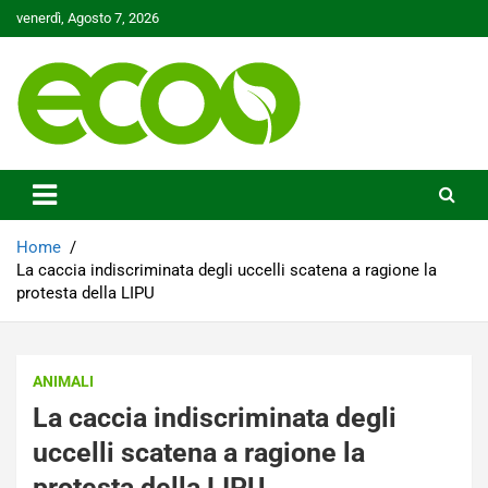
Skip
venerdì, Agosto 7, 2026
to
content
Tutelare il nostro Pianeta è la nostra priorità
Ecoo.it
Home
La caccia indiscriminata degli uccelli scatena a ragione la
protesta della LIPU
ANIMALI
La caccia indiscriminata degli
uccelli scatena a ragione la
protesta della LIPU