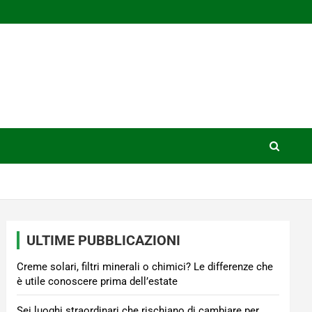
ULTIME PUBBLICAZIONI
Creme solari, filtri minerali o chimici? Le differenze che
è utile conoscere prima dell’estate
Sei luoghi straordinari che rischiano di cambiare per