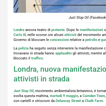
Just Stop Oil (Facebook 
Londra
ancora teatro di
proteste
. Dopo le
manifestazioni
s
Carlo III
, nelle scorse ore alcuni
attivisti
del movimento am
Governo di bloccare le
concessioni
relative a
petrolio
e
ga
La
polizia
ha seguito senza intervenire la manifestazione c
trovavano in strada hanno
applaudito
gli attivisti, mentre a
bloccato il
traffico
.
Londra, nuova manifestazion
attivisti in strada
Just Stop Oil
, movimento ambientalista britannico, è tornat
svolta questa mattina,
martedì 9 maggio
, a
Camden Town
con cartelli e striscioni da
Delancey Street
a
Chalk Farm
.