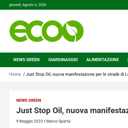
Skip
giovedì, Agosto 6, 2026
to
content
Tutelare il nostro Pianeta è la nostra priorità
Ecoo.it
NEWS GREEN
GIARDINAGGIO
ALIMENTAZIONE
Home
Just Stop Oil, nuova manifestazione per le strade di 
NEWS GREEN
Just Stop Oil, nuova manifestaz
9 Maggio 2023
Marco Spartà