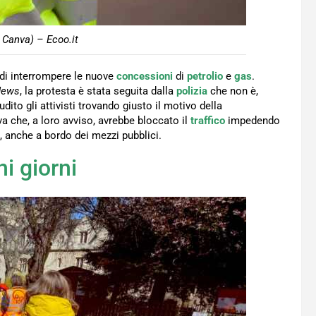
 Canva) – Ecoo.it
 di interrompere le nuove
concessioni
di
petrolio
e
gas
.
News
, la protesta è stata seguita dalla
polizia
che non è,
dito gli attivisti trovando giusto il motivo della
va che, a loro avviso, avrebbe bloccato il
traffico
impedendo
, anche a bordo dei mezzi pubblici.
i giorni