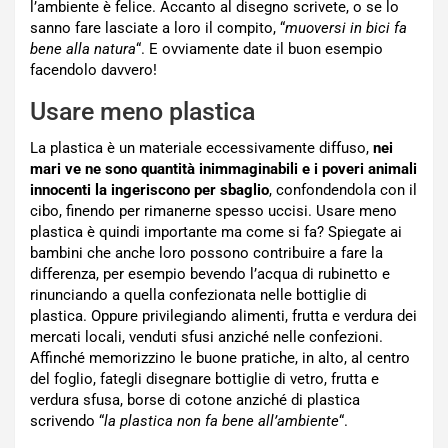
l’ambiente è felice. Accanto al disegno scrivete, o se lo
sanno fare lasciate a loro il compito, “
muoversi in bici fa
bene alla natura
“. E ovviamente date il buon esempio
facendolo davvero!
Usare meno plastica
La plastica è un materiale eccessivamente diffuso,
nei
mari ve ne sono quantità inimmaginabili e i poveri animali
innocenti la ingeriscono per sbaglio
, confondendola con il
cibo, finendo per rimanerne spesso uccisi. Usare meno
plastica è quindi importante ma come si fa? Spiegate ai
bambini che anche loro possono contribuire a fare la
differenza, per esempio bevendo l’acqua di rubinetto e
rinunciando a quella confezionata nelle bottiglie di
plastica. Oppure privilegiando alimenti, frutta e verdura dei
mercati locali, venduti sfusi anziché nelle confezioni.
Affinché memorizzino le buone pratiche, in alto, al centro
del foglio, fategli disegnare bottiglie di vetro, frutta e
verdura sfusa, borse di cotone anziché di plastica
scrivendo “
la plastica non fa bene all’ambiente
“.