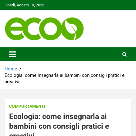
Skip
lunedì, Agosto 10, 2026
to
content
Tutelare il nostro Pianeta è la nostra priorità
Ecoo.it
Home
Ecologia: come insegnarla ai bambini con consigli pratici e
creativi
COMPORTAMENTI
Ecologia: come insegnarla ai
bambini con consigli pratici e
creativi