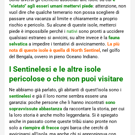
“vietato” agli esseri umani mettervi piede
: attenzione, non
vuol dire che qualche temerario non possa scegliere di
passare una vacanza al limite e chiaramente a proprio
rischio e pericolo. Su alcune di queste isole, metterci
piede è impossibile perché i
nativi
sono pronti a uccidere
qualsiasi estraneo si avvicini, su altre invece è la
fauna
selvatica
a impedire i tentativi di avvicinamento.
La più
nota di queste isole è quella di North Sentinel
, nel golfo
del Bengala, ovvero in pieno Oceano Indiano.
I Sentinelesi e le altre isole
pericolose o che non puoi visitare
Ne abbiamo già parlato, gli abitanti di quest’isola sono i
sentinelesi
e già il loro nome sembra essere una
garanzia: poche persone che li hanno incontrati
sono
sopravvissute abbastanza
da raccontare la storia, per cui
la loro storia è anche molto leggendaria. Si è spiegato
anche in passato come queste tribù siano pronte non
solo a
riempire di frecce
ogni barca che cerchi di
avvicinarsi all’isola, ma anche chi si appropinqua con