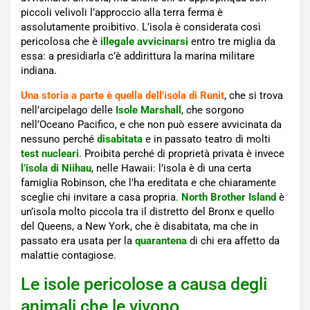
piccoli velivoli l’approccio alla terra ferma è
assolutamente proibitivo. L’isola è considerata così
pericolosa che è
illegale avvicinarsi
entro tre miglia da
essa: a presidiarla c’è addirittura la marina militare
indiana.
Una storia a parte è quella dell’isola di Runit
, che si trova
nell’arcipelago delle
Isole Marshall
, che sorgono
nell’Oceano Pacifico, e che non può essere avvicinata da
nessuno perché
disabitata
e in passato teatro di molti
test nucleari
. Proibita perché di proprietà privata è invece
l’isola
di Niihau
, nelle Hawaii: l’isola è di una certa
famiglia Robinson, che l’ha ereditata e che chiaramente
sceglie chi invitare a casa propria.
North Brother Island
è
un’isola molto piccola tra il distretto del Bronx e quello
del Queens, a New York, che è disabitata, ma che in
passato era usata per la
quarantena
di chi era affetto da
malattie contagiose.
Le isole pericolose a causa degli
animali che le vivono