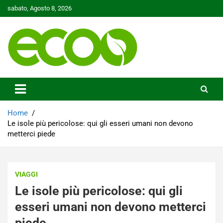
Skip
sabato, Agosto 8, 2026
to
content
Tutelare il nostro Pianeta è la nostra priorità
Ecoo.it
Home
Le isole più pericolose: qui gli esseri umani non devono
metterci piede
VIAGGI
Le isole più pericolose: qui gli
esseri umani non devono metterci
piede