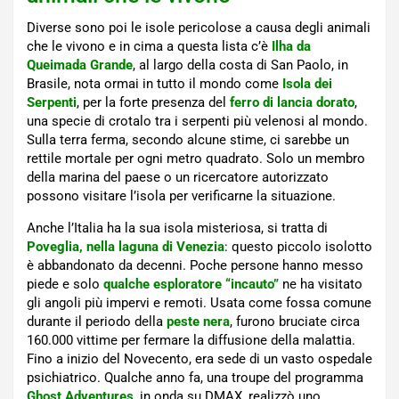
Diverse sono poi le isole pericolose a causa degli animali
che le vivono e in cima a questa lista c’è
Ilha da
Queimada Grande
, al largo della costa di San Paolo, in
Brasile, nota ormai in tutto il mondo come
Isola dei
Serpenti
, per la forte presenza del
ferro di lancia dorato
,
una specie di crotalo tra i serpenti più velenosi al mondo.
Sulla terra ferma, secondo alcune stime, ci sarebbe un
rettile mortale per ogni metro quadrato. Solo un membro
della marina del paese o un ricercatore autorizzato
possono visitare l’isola per verificarne la situazione.
Anche l’Italia ha la sua isola misteriosa, si tratta di
Poveglia, nella laguna di Venezia
: questo piccolo isolotto
è abbandonato da decenni. Poche persone hanno messo
piede e solo
qualche esploratore “incauto”
ne ha visitato
gli angoli più impervi e remoti. Usata come fossa comune
durante il periodo della
peste nera
, furono bruciate circa
160.000 vittime per fermare la diffusione della malattia.
Fino a inizio del Novecento, era sede di un vasto ospedale
psichiatrico. Qualche anno fa, una troupe del programma
Ghost Adventures
, in onda su DMAX, realizzò uno