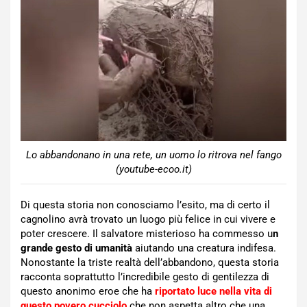
Lo abbandonano in una rete, un uomo lo ritrova nel fango
(youtube-ecoo.it)
Di questa storia non conosciamo l’esito, ma di certo il
cagnolino avrà trovato un luogo più felice in cui vivere e
poter crescere. Il salvatore misterioso ha commesso u
n
grande gesto di umanità
aiutando una creatura indifesa.
Nonostante la triste realtà dell’abbandono, questa storia
racconta soprattutto l’incredibile gesto di gentilezza di
questo anonimo eroe che ha
riportato luce nella vita di
questo povero cucciolo
che non aspetta altro che una