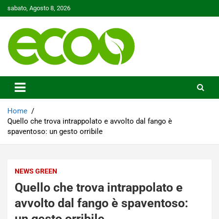
Skip
sabato, Agosto 8, 2026
to
content
Tutelare il nostro Pianeta è la nostra priorità
Ecoo.it
Home
Quello che trova intrappolato e avvolto dal fango è
spaventoso: un gesto orribile
NEWS GREEN
Quello che trova intrappolato e
avvolto dal fango è spaventoso:
un gesto orribile