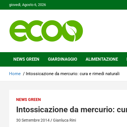
Skip
giovedì, Agosto 6, 2026
to
content
Tutelare il nostro Pianeta è la nostra priorità
Ecoo.it
NEWS GREEN
GIARDINAGGIO
ALIMENTAZIONE
Home
Intossicazione da mercurio: cura e rimedi naturali
NEWS GREEN
Intossicazione da mercurio: cur
30 Settembre 2014
Gianluca Rini