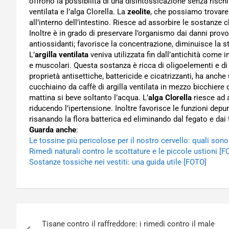
offrono la possibilità di una disintossicazione senza rischi.
ventilata e l’alga Clorella. La
zeolite
, che possiamo trovare 
all’interno dell’intestino. Riesce ad assorbire le sostanze 
Inoltre è in grado di preservare l’organismo dai danni provoc
antiossidanti; favorisce la concentrazione, diminuisce la s
L’
argilla ventilata
veniva utilizzata fin dall’antichità come i
e muscolari. Questa sostanza è ricca di oligoelementi e di
proprietà antisettiche, battericide e cicatrizzanti, ha anche
cucchiaino da caffè di argilla ventilata in mezzo bicchiere 
mattina si beve soltanto l’acqua. L’
alga Clorella
riesce ad 
riducendo l’ipertensione. Inoltre favorisce le funzioni depu
risanando la flora batterica ed eliminando dal fegato e dai t
Guarda anche
:
Le tossine più pericolose per il nostro cervello: quali son
Rimedi naturali contro le scottature e le piccole ustioni [F
Sostanze tossiche nei vestiti: una guida utile [FOTO]
Navigazione
Tisane contro il raffreddore: i rimedi contro il male