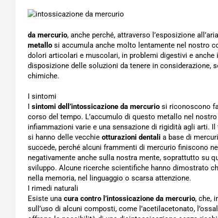
da mercurio
, anche perché, attraverso l’esposizione all’aria
metallo
si accumula anche molto lentamente nel nostro co
dolori articolari e muscolari, in problemi digestivi e anche i
disposizione delle soluzioni da tenere in considerazione, 
chimiche.
I sintomi
I
sintomi dell’intossicazione da mercurio
si riconoscono f
corso del tempo. L’accumulo di questo metallo nel nostro 
infiammazioni varie e una sensazione di rigidità agli arti
si hanno delle vecchie
otturazioni dentali
a base di mercuri
succede, perché alcuni frammenti di mercurio finiscono nel 
negativamente anche sulla nostra mente, soprattutto su que
sviluppo. Alcune ricerche scientifiche hanno dimostrato che
nella memoria, nel linguaggio o scarsa attenzione.
I rimedi naturali
Esiste una
cura contro l’intossicazione da mercurio
, che, 
sull’uso di alcuni composti, come l’acetilacetonato, l’ossala