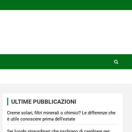
ULTIME PUBBLICAZIONI
Creme solari, filtri minerali o chimici? Le differenze che
è utile conoscere prima dell’estate
Sei luoghi straordinari che rischiano di cambiare per