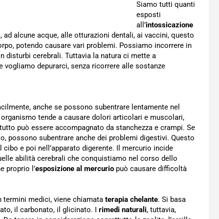
Siamo tutti quanti
esposti
all’
intossicazione
, ad alcune acque, alle otturazioni dentali, ai vaccini, questo
rpo, potendo causare vari problemi. Possiamo incorrere in
n disturbi cerebrali. Tuttavia la natura ci mette a
se vogliamo depurarci, senza ricorrere alle sostanze
acilmente, anche se possono subentrare lentamente nel
organismo tende a causare dolori articolari e muscolari,
. Il tutto può essere accompagnato da stanchezza e crampi. Se
o, possono subentrare anche dei problemi digestivi. Questo
cibo e poi nell’apparato digerente. Il mercurio incide
lle abilità cerebrali che conquistiamo nel corso dello
 proprio l’
esposizione al mercurio
può causare difficoltà
in termini medici, viene chiamata
terapia chelante
. Si basa
to, il carbonato, il glicinato. I
rimedi naturali
, tuttavia,