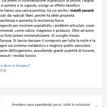
 Da tenere in considerazione soprattutto la zeolite, l’argilla
in polvere o in capsule, svolge un effetto benefico
che hanno una carica positiva, tra cui anche i
metalli pesanti
.
ati dai radicali liberi, perché ha delle proprietà
tanchezza e aumenta la resistenza fisica.
mpacchi per risolvere soprattutto i problemi articolari, ossei
 minerali, come calcio, magnesio e potassio. Oltre ad avere
 un forte potere rimineralizzante. Si scioglie mezzo
d’acqua. Si lascia riposare il composto per tutta la notte e la
agire sul sistema metabolico e migliora quello vascolare,
rative dell’organismo, assorbendo grandi quantità di tossine,
essuti i residui tossici.
o e dove si trovano?
OTO]
Arredare casa spendendo poco: tutte le soluzioni