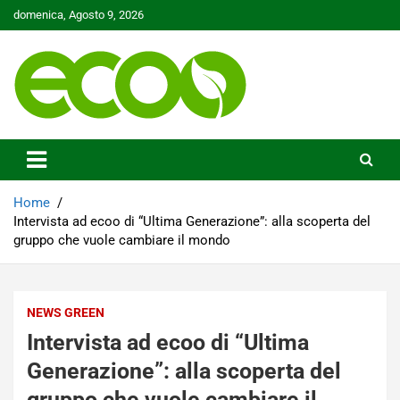
Skip
domenica, Agosto 9, 2026
to
content
Tutelare il nostro Pianeta è la nostra priorità
Ecoo.it
Home
Intervista ad ecoo di “Ultima Generazione”: alla scoperta del
gruppo che vuole cambiare il mondo
NEWS GREEN
Intervista ad ecoo di “Ultima
Generazione”: alla scoperta del
gruppo che vuole cambiare il