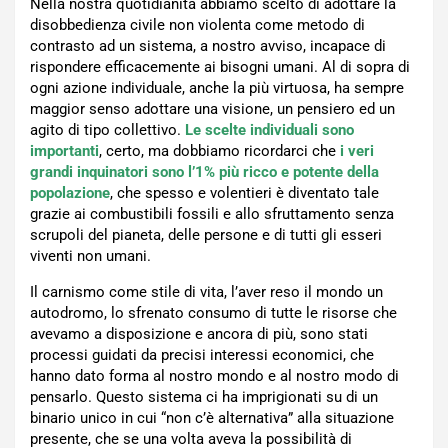
Nella nostra quotidianità abbiamo scelto di adottare la
disobbedienza civile non violenta come metodo di
contrasto ad un sistema, a nostro avviso, incapace di
rispondere efficacemente ai bisogni umani. Al di sopra di
ogni azione individuale, anche la più virtuosa, ha sempre
maggior senso adottare una visione, un pensiero ed un
agito di tipo collettivo.
Le scelte individuali sono
importanti
, certo, ma dobbiamo ricordarci che
i veri
grandi inquinatori sono l’1% più ricco e potente della
popolazione
, che spesso e volentieri è diventato tale
grazie ai combustibili fossili e allo sfruttamento senza
scrupoli del pianeta, delle persone e di tutti gli esseri
viventi non umani.
Il carnismo come stile di vita, l’aver reso il mondo un
autodromo, lo sfrenato consumo di tutte le risorse che
avevamo a disposizione e ancora di più, sono stati
processi guidati da precisi interessi economici, che
hanno dato forma al nostro mondo e al nostro modo di
pensarlo. Questo sistema ci ha imprigionati su di un
binario unico in cui “non c’è alternativa” alla situazione
presente, che se una volta aveva la possibilità di