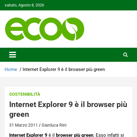
Skip
sabato, Agosto 8, 2026
to
content
Tutelare il nostro Pianeta è la nostra priorità
Ecoo.it
Home
Internet Explorer 9 è il browser più green
SOSTENIBILITÀ
Internet Explorer 9 è il browser più
green
31 Marzo 2011
Gianluca Rini
Internet Explorer 9
è il
browser più green
. Esso infatti si