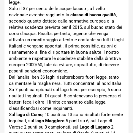
legge.
Solo il 37 per cento delle acque lacustri, a livello
nazionale avrebbe raggiunto la
classe di buona qualità,
secondo quanto dettato dalla normativa europea e la
relativa scadenza prevista per il 2015, sul buono stato dei
corsi d’acqua. Risulta, pertanto, urgente che venga
attivato un monitoraggio attento e costante su tutti i laghi
italiani e vengano apportati, il prima possibile, azioni di
risanamento al fine di riportare in buona salute il nostro
ambiente e rispettare le scadenze stabilite dalla direttiva
europea 2000/60, tale da evitare, soprattutto, di ricevere
pesanti sanzioni economiche.
Dall’analisi ben 36 laghi risulterebbero fuori legge, tanto
da meritare la maglia nera. Tutti concentrati al nord Italia.
Su 7 punti campionati sul lago Iseo, per esempio, 6 sono
risultati inquinati. Di questi 5 contenevano la presenza di
batteri fecali oltre il limite consentito dalla legge,
classificandosi come inquinanti.
Sul
lago di Como
, 10 punti su 13 sono risultati fortemente
inquinati, sul
lago Maggiore
5 punti su 6, sul Lago di
Varese 2 punti su 3 campionati, sul
Lago di Lugano
2