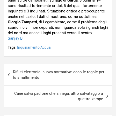
punti su tre campionati, su
lago di Garda
, 8 punti si 14
sono risultati fortemente critici, 5 dei quali fortemente
inquinati e 3 inquinati. Situazione critica e preoccupante
anche nel Lazio. I dati dimostrano, come sottolinea
Giorgio Zampetti
, di Legambiente, come il problema degli
scarichi civili non depurati, non riguarda solo i grandi laghi
del nord ma anche i laghi presenti verso il centro.
Sanjay B
Tags:
Inquinamento Acqua
Navigazione
Rifiuti elettronici nuova normativa: ecco le regole per
articoli
lo smaltimento
Cane salva padrone che annega: altro salvataggio a
quattro zampe