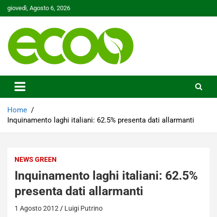
Skip
giovedì, Agosto 6, 2026
to
content
Tutelare il nostro Pianeta è la nostra priorità
Ecoo.it
Home
Inquinamento laghi italiani: 62.5% presenta dati allarmanti
NEWS GREEN
Inquinamento laghi italiani: 62.5%
presenta dati allarmanti
1 Agosto 2012
Luigi Putrino