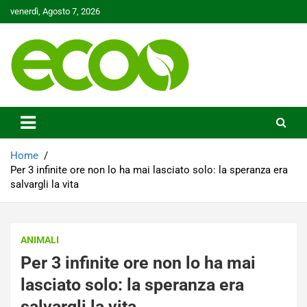
Skip
venerdì, Agosto 7, 2026
to
content
Tutelare il nostro Pianeta è la nostra priorità
Ecoo.it
Home
Per 3 infinite ore non lo ha mai lasciato solo: la speranza era
salvargli la vita
ANIMALI
Per 3 infinite ore non lo ha mai
lasciato solo: la speranza era
salvargli la vita