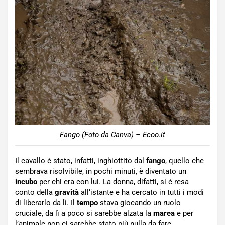
Fango (Foto da Canva) – Ecoo.it
Il cavallo è stato, infatti, inghiottito dal
fango
, quello che
sembrava risolvibile, in pochi minuti, è diventato un
incubo
per chi era con lui. La donna, difatti, si è resa
conto della
gravità
all’istante e ha cercato in tutti i modi
di liberarlo da lì. Il
tempo
stava giocando un ruolo
cruciale, da lì a poco si sarebbe alzata la
marea
e per
l’animale non ci sarebbe stato più nulla da fare.