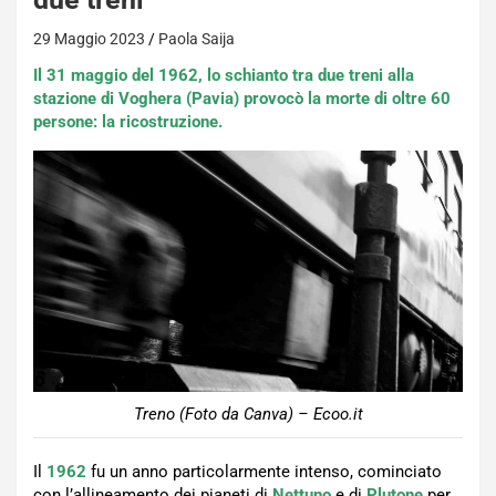
29 Maggio 2023
Paola Saija
Il 31 maggio del 1962, lo schianto tra due treni alla
stazione di Voghera (Pavia) provocò la morte di oltre 60
persone: la ricostruzione.
Treno (Foto da Canva) – Ecoo.it
Il
1962
fu un anno particolarmente intenso, cominciato
con l’allineamento dei pianeti di
Nettuno
e di
Plutone
per