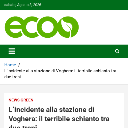
Skip
sabato, Agosto 8, 2026
to
content
Tutelare il nostro Pianeta è la nostra priorità
Ecoo.it
Home
L’incidente alla stazione di Voghera: il terribile schianto tra
due treni
NEWS GREEN
L’incidente alla stazione di
Voghera: il terribile schianto tra
due treni