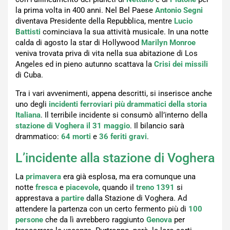
la prima volta in 400 anni. Nel Bel Paese
Antonio Segni
diventava Presidente della Repubblica, mentre
Lucio
Battisti
cominciava la sua attività musicale. In una notte
calda di agosto la star di Hollywood
Marilyn Monroe
veniva trovata priva di vita nella sua abitazione di Los
Angeles ed in pieno autunno scattava la
Crisi dei missili
di Cuba.
Tra i vari avvenimenti, appena descritti, si inserisce anche
uno degli
incidenti ferroviari più drammatici della storia
Italiana
. Il terribile incidente si consumò all’interno della
stazione di Voghera il 31 maggio
. Il bilancio sarà
drammatico:
64 morti
e
36 feriti gravi
.
L’incidente alla stazione di Voghera
La
primavera
era già esplosa, ma era comunque una
notte
fresca
e
piacevole
, quando il
treno 1391
si
apprestava a
partire
dalla Stazione di Voghera. Ad
attendere la partenza con un certo fermento più di
100
persone
che da lì avrebbero raggiunto
Genova
per