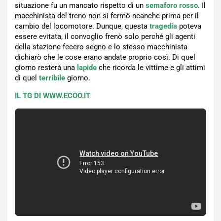
situazione fu un mancato rispetto di un
semaforo
rosso
. Il
macchinista del treno non si fermò neanche prima per il
cambio del locomotore. Dunque, questa
tragedia
poteva
essere evitata, il convoglio frenò solo perché gli agenti
della stazione fecero segno e lo stesso macchinista
dichiarò che le cose erano andate proprio così. Di quel
giorno resterà una
lapide
che ricorda le vittime e gli attimi
di quel
terribile
giorno.
IL TG DI WWW.ECOO.IT