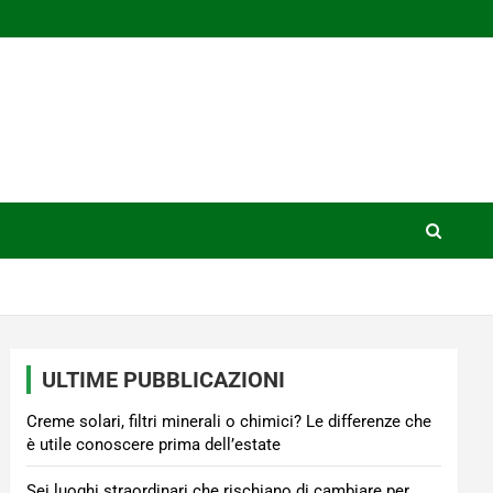
ULTIME PUBBLICAZIONI
Creme solari, filtri minerali o chimici? Le differenze che
è utile conoscere prima dell’estate
Sei luoghi straordinari che rischiano di cambiare per