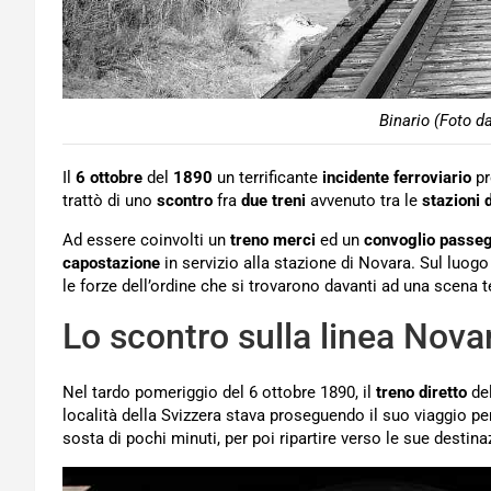
Binario (Foto d
Il
6 ottobre
del
1890
un terrificante
incidente ferroviario
pr
trattò di uno
scontro
fra
due treni
avvenuto tra le
stazioni 
Ad essere coinvolti un
treno merci
ed un
convoglio passeg
capostazione
in servizio alla stazione di Novara. Sul luog
le forze dell’ordine che si trovarono davanti ad una scena te
Lo scontro sulla linea Nova
Nel tardo pomeriggio del 6 ottobre 1890, il
treno diretto
de
località della Svizzera stava proseguendo il suo viaggio pe
sosta di pochi minuti, per poi ripartire verso le sue destina