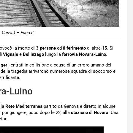
a Canva) – Ecoo.it
ovocò la morte di
3 persone
ed il
ferimento
di altre
15
. Si
di Vignale
e
Bellinzago
lungo la
ferrovia Novara-Luino
.
geri
, entrati in collisione a causa di un errore umano del
o della tragedia arrivarono numerose squadre di soccorso e
rrificante.
ra-Luino
lla
Rete Mediterranea
partito da Genova e diretto in alcune
r poi giungere, poco dopo le 22, alla
stazione di Novara
. Una
zioni.