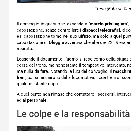
Treno (Foto da Can
Il convoglio in questione, essendo a “
marcia privilegiata
”,
capostazione, senza controllare i
dispacci telegrafici
, die
e il capostazione tornò nel suo
ufficio
, ma solo a quel punt
capostazione di
Oleggio
avvertiva che alle ore 22:19 era a
ripartito.
Leggendo il documento, l’uomo si rese conto della situazion
corsa del treno, ma nonostante il tempestivo intervento, no
ma nulla da fare. Notando le luci del convoglio, il
macchini
freni, poi si lanciarono dalla locomotiva. I due treni si sc
qualche istante dopo.
A quel punto non rimase che contattare i
soccorsi
, interv
ed al personale.
Le colpe e la responsabilità