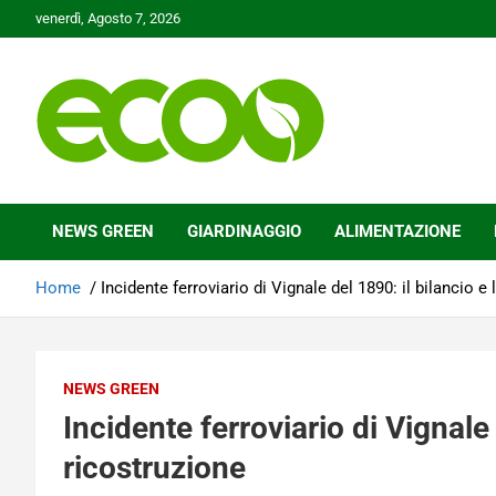
Skip
venerdì, Agosto 7, 2026
to
content
Tutelare il nostro Pianeta è la nostra priorità
Ecoo.it
NEWS GREEN
GIARDINAGGIO
ALIMENTAZIONE
Home
Incidente ferroviario di Vignale del 1890: il bilancio e 
NEWS GREEN
Incidente ferroviario di Vignale 
ricostruzione