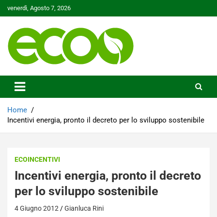
Skip
venerdì, Agosto 7, 2026
to
content
Tutelare il nostro Pianeta è la nostra priorità
Ecoo.it
Home
Incentivi energia, pronto il decreto per lo sviluppo sostenibile
ECOINCENTIVI
Incentivi energia, pronto il decreto
per lo sviluppo sostenibile
4 Giugno 2012
Gianluca Rini