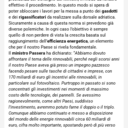
effettivo il procedimento. In questo modo si spera di
poter sbloccare i lavori per la messa a punto dei
gasdotti
e dei
rigassificatori
da realizzare sulla dorsale adriatica.
Sicuramente a causa di questa norma si prevedono già
diverse polemiche. In ogni caso l’obiettivo è sempre
quello di non perdere di vista la crescita basata sul
raggiungimento dell’
efficienza energetica
, un elemento
che per il nostro Paese si rivela fondamentale.
Il
ministro Passera
ha dichiarato: “
Abbiamo dovuto
affrontare il tema delle rinnovabili, perché negli scorsi anni
il nostro Paese aveva già preso un impegno pazzesco
facendo pesare sulle tasche di cittadini e imprese, con
170 miliardi di euro gli incentivi alle rinnovabili, in
particolare sul fotovoltaico. Purtroppo in passato si sono
concentrati gli investimenti nei momenti di massimo
costo delle tecnologie, dei pannelli. Se avessimo
ragionevolmente, come altri Paesi, suddiviso
l’investimento, avremmo potuto farne il doppio o il triplo.
Comunque abbiamo continuato e messo a disposizione
del mondo delle energie rinnovabili circa 60 miliardi di
euro, cifra molto importante, spostando però di più verso