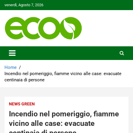
Skip
venerdì, Agosto 7, 2026
to
content
Tutelare il nostro Pianeta è la nostra priorità
Ecoo.it
Home
Incendio nel pomeriggio, fiamme vicino alle case: evacuate
centinaia di persone
NEWS GREEN
Incendio nel pomeriggio, fiamme
vicino alle case: evacuate
centinaia di persone