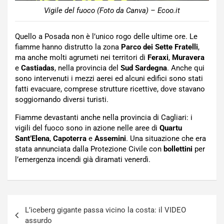
Vigile del fuoco (Foto da Canva) – Ecoo.it
Quello a Posada non è l’unico rogo delle ultime ore. Le
fiamme hanno distrutto la zona
Parco dei Sette
Fratelli
,
ma anche molti agrumeti nei territori di
Feraxi
,
Muravera
e
Castiadas
, nella provincia del
Sud Sardegna
. Anche qui
sono intervenuti i mezzi aerei ed alcuni edifici sono stati
fatti evacuare, comprese strutture ricettive, dove stavano
soggiornando diversi turisti.
Fiamme devastanti anche nella provincia di Cagliari: i
vigili del fuoco sono in azione nelle aree di
Quartu
Sant’Elena
,
Capoterra
e
Assemini
. Una situazione che era
stata annunciata dalla Protezione Civile con
bollettini
per
l’emergenza incendi già diramati venerdì.
Navigazione
L’iceberg gigante passa vicino la costa: il VIDEO
articoli
assurdo