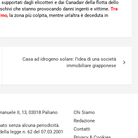
o, supportati dagli elicotteri e dai Canadair della flotta dello
schivi che stanno provocando danni ingenti e vittime.
Tre
ermo
, la zona più colpita, mentre un’altra è deceduta in
Casa ad idrogeno solare: l’idea di una società
immobiliare giapponese
nuele II, 13, 03018 Paliano
Chi Siamo
Redazione
nato senza alcuna periodicità.
Contatti
della legge n. 62 del 07.03.2001
Privacy & Cookies