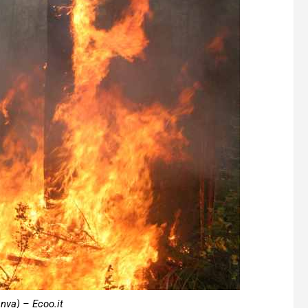
nva) – Ecoo.it