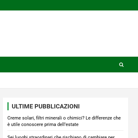
ULTIME PUBBLICAZIONI
Creme solari, filtri minerali o chimici? Le differenze che
è utile conoscere prima dell’estate
Sei luoghi straordinari che rischiano di cambiare per