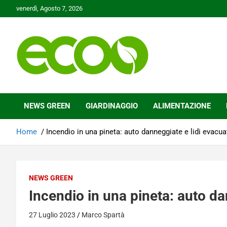
Skip
venerdì, Agosto 7, 2026
to
content
Tutelare il nostro Pianeta è la nostra priorità
Ecoo.it
NEWS GREEN
GIARDINAGGIO
ALIMENTAZIONE
Home
Incendio in una pineta: auto danneggiate e lidi evacua
NEWS GREEN
Incendio in una pineta: auto da
27 Luglio 2023
Marco Spartà