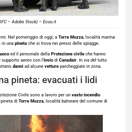
diFC – Adobe Stock) – Ecoo.it
rni. Nel pomeriggio di oggi, a
Torre Mozza
, località marina
 in una
pineta
che si trova nei pressi delle spiagge.
 fuoco
ed il personale della
Protezione civile
che hanno
l supporto aereo con l’
invio
di
Canadair
. In via del tutto
istrano
danni
ad alcune
vetture
parcheggiate in zona.
a pineta: evacuati i lidi
Protezione Civile sono a lavoro per un
vasto incendio
a pineta di
Torre Mozza
, località balneare del comune di