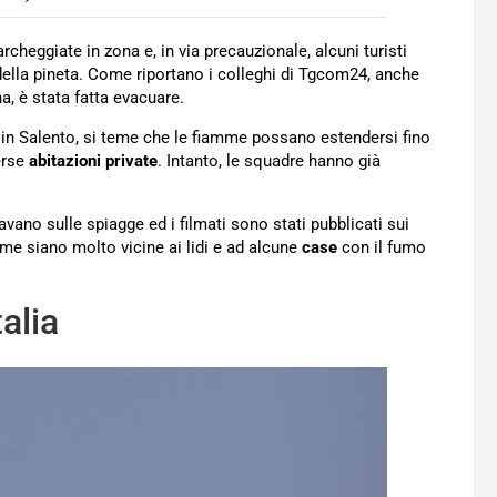
archeggiate in zona e, in via precauzionale, alcuni turisti
della pineta. Come riportano i colleghi di Tgcom24, anche
ona, è stata fatta evacuare.
o in Salento, si teme che le fiamme possano estendersi fino
erse
abitazioni private
. Intanto, le squadre hanno già
avano sulle spiagge ed i filmati sono stati pubblicati sui
me siano molto vicine ai lidi e ad alcune
case
con il fumo
alia