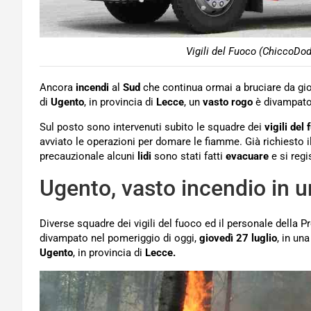
Vigili del Fuoco (ChiccoDo
Ancora
incendi
al
Sud
che continua ormai a bruciare da gio
di
Ugento
, in provincia di
Lecce
, un
vasto
rogo
è divampato
Sul posto sono intervenuti subito le squadre dei
vigili del
avviato le operazioni per domare le fiamme. Già richiesto i
precauzionale alcuni
lidi
sono stati fatti
evacuare
e si reg
Ugento, vasto incendio in un
Diverse squadre dei vigili del fuoco ed il personale della 
divampato nel pomeriggio di oggi,
giovedì 27 luglio
, in un
Ugento
, in provincia di
Lecce.