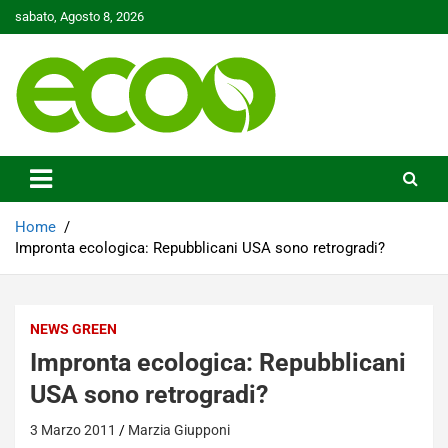
Skip
sabato, Agosto 8, 2026
to
content
Tutelare il nostro Pianeta è la nostra priorità
Ecoo.it
Home
Impronta ecologica: Repubblicani USA sono retrogradi?
NEWS GREEN
Impronta ecologica: Repubblicani
USA sono retrogradi?
3 Marzo 2011
Marzia Giupponi