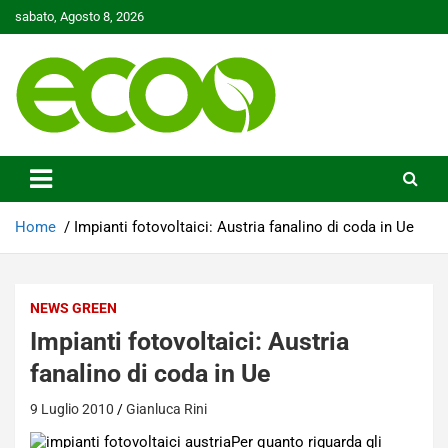
Skip
sabato, Agosto 8, 2026
to
content
Tutelare il nostro Pianeta è la nostra priorità
Ecoo.it
Home
Impianti fotovoltaici: Austria fanalino di coda in Ue
NEWS GREEN
Impianti fotovoltaici: Austria
fanalino di coda in Ue
9 Luglio 2010
Gianluca Rini
Per quanto riguarda gli