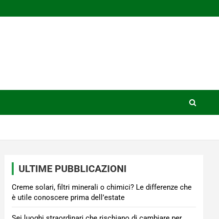
ULTIME PUBBLICAZIONI
Creme solari, filtri minerali o chimici? Le differenze che
è utile conoscere prima dell’estate
Sei luoghi straordinari che rischiano di cambiare per