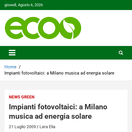
Skip
giovedì, Agosto 6, 2026
to
content
Tutelare il nostro Pianeta è la nostra priorità
Ecoo.it
Home
Impianti fotovoltaici: a Milano musica ad energia solare
NEWS GREEN
Impianti fotovoltaici: a Milano
musica ad energia solare
21 Luglio 2009
Lara Elia