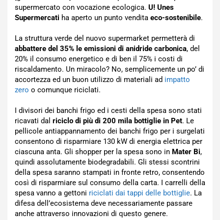
supermercato con vocazione ecologica.
U! Unes
Supermercati
ha aperto un punto vendita
eco-sostenibile
.
La struttura verde del nuovo supermarket permetterà di
abbattere del 35% le emissioni di anidride carbonica
, del
20% il consumo energetico e di ben il 75% i costi di
riscaldamento. Un miracolo? No, semplicemente un po’ di
accortezza ed un buon utilizzo di materiali ad
impatto
zero
o comunque riciclati.
I divisori dei banchi frigo ed i cesti della spesa sono stati
ricavati dal
riciclo di più di 200 mila bottiglie in Pet
. Le
pellicole antiappannamento dei banchi frigo per i surgelati
consentono di risparmiare 130 kW di energia elettrica per
ciascuna anta. Gli shopper per la spesa sono in
Mater Bi
,
quindi assolutamente biodegradabili. Gli stessi scontrini
della spesa saranno stampati in fronte retro, consentendo
così di risparmiare sul consumo della carta. I carrelli della
spesa vanno a gettoni
riciclati dai tappi delle bottiglie
. La
difesa dell’ecosistema deve necessariamente passare
anche attraverso innovazioni di questo genere.