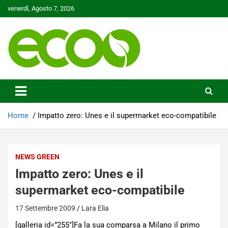
Skip
venerdì, Agosto 7, 2026
to
content
Tutelare il nostro Pianeta è la nostra priorità
Ecoo.it
Home
Impatto zero: Unes e il supermarket eco-compatibile
NEWS GREEN
Impatto zero: Unes e il
supermarket eco-compatibile
17 Settembre 2009
Lara Elia
[galleria id=”255″]Fa la sua comparsa a Milano il primo