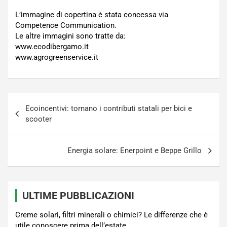
L’immagine di copertina è stata concessa via
Competence Communication.
Le altre immagini sono tratte da:
www.ecodibergamo.it
www.agrogreenservice.it
Navigazione
Ecoincentivi: tornano i contributi statali per bici e
articoli
scooter
Energia solare: Enerpoint e Beppe Grillo
ULTIME PUBBLICAZIONI
Creme solari, filtri minerali o chimici? Le differenze che è
utile conoscere prima dell’estate