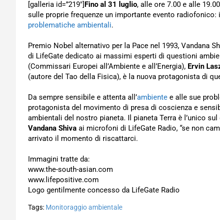
[galleria id=”219″]
Fino al 31 luglio
, alle ore 7.00 e alle 19.
sulle proprie frequenze un importante evento radiofonico: 
problematiche ambientali
.
Premio Nobel alternativo per la Pace nel 1993, Vandana Shiv
di LifeGate dedicato ai massimi esperti di questioni ambie
(Commissari Europei all’Ambiente e all’Energia),
Ervin Las
(autore del Tao della Fisica), è la nuova protagonista di 
Da sempre sensibile e attenta all’
ambiente
e alle sue prob
protagonista del movimento di presa di coscienza e sensib
ambientali del nostro pianeta. Il pianeta Terra è l’unico 
Vandana Shiva
ai microfoni di LifeGate Radio, “se non camb
arrivato il momento di riscattarci.
Immagini tratte da:
www.the-south-asian.com
www.lifepositive.com
Logo gentilmente concesso da LifeGate Radio
Tags:
Monitoraggio ambientale