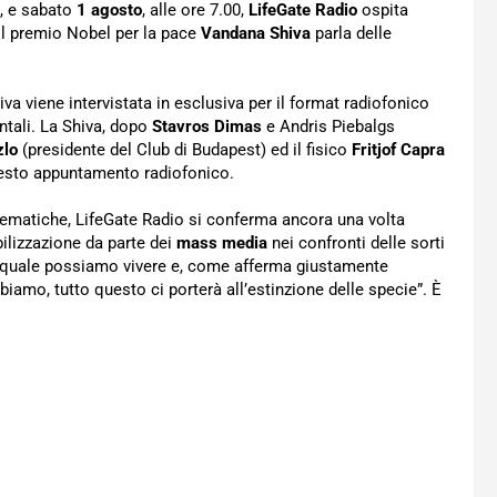
00, e sabato
1 agosto
, alle ore 7.00,
LifeGate Radio
ospita
il premio Nobel per la pace
Vandana Shiva
parla delle
a viene intervistata in esclusiva per il format radiofonico
ntali. La Shiva, dopo
Stavros Dimas
e Andris Piebalgs
zlo
(presidente del Club di Budapest) ed il fisico
Fritjof Capra
questo appuntamento radiofonico.
lematiche, LifeGate Radio si conferma ancora una volta
ilizzazione da parte dei
mass media
nei confronti delle sorti
sul quale possiamo vivere e, come afferma giustamente
iamo, tutto questo ci porterà all’estinzione delle specie”. È