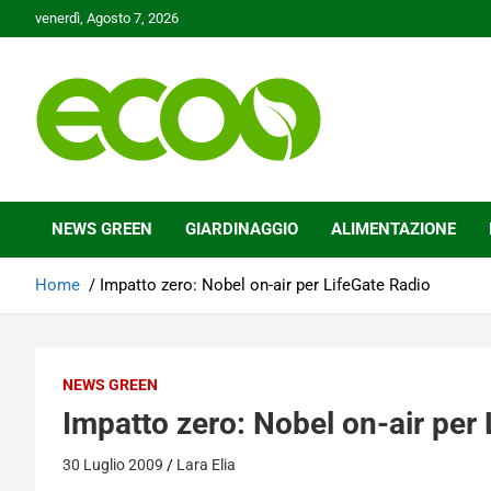
Skip
venerdì, Agosto 7, 2026
to
content
Tutelare il nostro Pianeta è la nostra priorità
Ecoo.it
NEWS GREEN
GIARDINAGGIO
ALIMENTAZIONE
Home
Impatto zero: Nobel on-air per LifeGate Radio
NEWS GREEN
Impatto zero: Nobel on-air per
30 Luglio 2009
Lara Elia