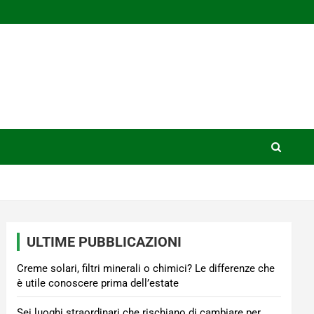
ULTIME PUBBLICAZIONI
Creme solari, filtri minerali o chimici? Le differenze che
è utile conoscere prima dell’estate
Sei luoghi straordinari che rischiano di cambiare per