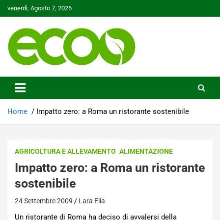
Skip
venerdì, Agosto 7, 2026
to
content
Tutelare il nostro Pianeta è la nostra priorità
Ecoo.it
Home
Impatto zero: a Roma un ristorante sostenibile
AGRICOLTURA E ALLEVAMENTO
ALIMENTAZIONE
Impatto zero: a Roma un ristorante
sostenibile
24 Settembre 2009
Lara Elia
Un ristorante di Roma ha deciso di avvalersi della