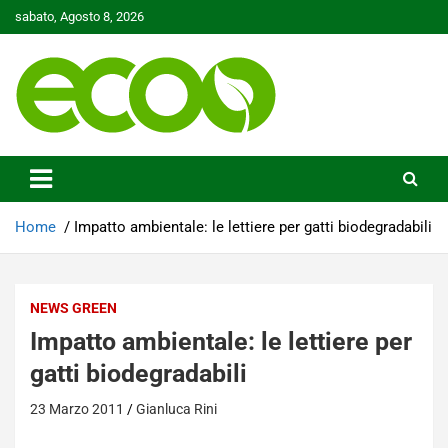
Skip
sabato, Agosto 8, 2026
to
content
Tutelare il nostro Pianeta è la nostra priorità
Ecoo.it
Home
Impatto ambientale: le lettiere per gatti biodegradabili
NEWS GREEN
Impatto ambientale: le lettiere per
gatti biodegradabili
23 Marzo 2011
Gianluca Rini