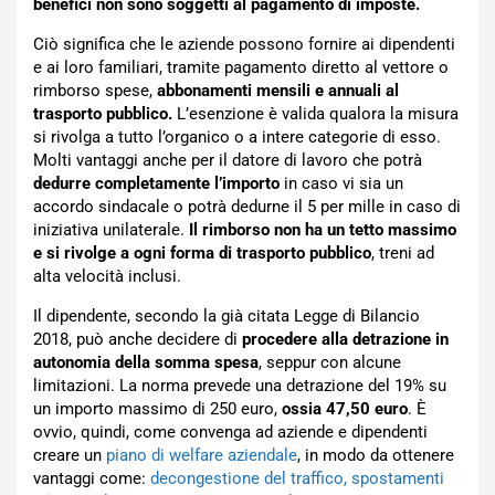
benefici non sono soggetti al pagamento di imposte.
Ciò significa che le aziende possono fornire ai dipendenti
e ai loro familiari, tramite pagamento diretto al vettore o
rimborso spese,
abbonamenti mensili e annuali al
trasporto pubblico.
L’esenzione è valida qualora la misura
si rivolga a tutto l’organico o a intere categorie di esso.
Molti vantaggi anche per il datore di lavoro che potrà
dedurre completamente l’importo
in caso vi sia un
accordo sindacale o potrà dedurne il 5 per mille in caso di
iniziativa unilaterale.
Il rimborso non ha un tetto massimo
e si rivolge a ogni forma di trasporto pubblico
, treni ad
alta velocità inclusi.
Il dipendente, secondo la già citata Legge di Bilancio
2018, può anche decidere di
procedere alla detrazione in
autonomia della somma spesa
, seppur con alcune
limitazioni. La norma prevede una detrazione del 19% su
un importo massimo di 250 euro,
ossia 47,50 euro
. È
ovvio, quindi, come convenga ad aziende e dipendenti
creare un
piano di welfare aziendale
, in modo da ottenere
vantaggi come:
decongestione del traffico, spostamenti