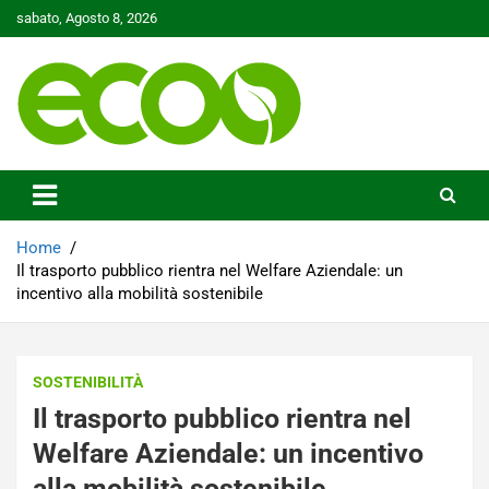
Skip
sabato, Agosto 8, 2026
to
content
Tutelare il nostro Pianeta è la nostra priorità
Ecoo.it
Home
Il trasporto pubblico rientra nel Welfare Aziendale: un
incentivo alla mobilità sostenibile
SOSTENIBILITÀ
Il trasporto pubblico rientra nel
Welfare Aziendale: un incentivo
alla mobilità sostenibile