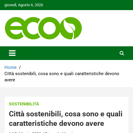
Skip
giovedì, Agosto 6, 2026
to
content
Tutelare il nostro Pianeta è la nostra priorità
Ecoo.it
Home
Città sostenibili, cosa sono e quali caratteristiche devono
avere
SOSTENIBILITÀ
Città sostenibili, cosa sono e quali
caratteristiche devono avere