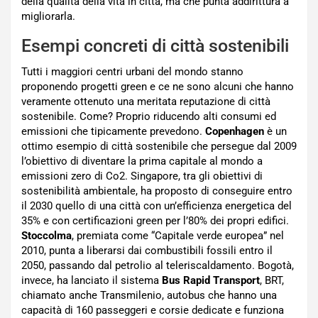
della qualità della vita in città, ma che punta addirittura a
migliorarla.
Esempi concreti di città sostenibili
Tutti i maggiori centri urbani del mondo stanno
proponendo progetti green e ce ne sono alcuni che hanno
veramente ottenuto una meritata reputazione di città
sostenibile. Come? Proprio riducendo alti consumi ed
emissioni che tipicamente prevedono.
Copenhagen
è un
ottimo esempio di città sostenibile che persegue dal 2009
l’obiettivo di diventare la prima capitale al mondo a
emissioni zero di Co2. Singapore, tra gli obiettivi di
sostenibilità ambientale, ha proposto di conseguire entro
il 2030 quello di una città con un’efficienza energetica del
35% e con certificazioni green per l’80% dei propri edifici.
Stoccolma
, premiata come “Capitale verde europea” nel
2010, punta a liberarsi dai combustibili fossili entro il
2050, passando dal petrolio al teleriscaldamento. Bogotà,
invece, ha lanciato il sistema
Bus Rapid Transport
, BRT,
chiamato anche Transmilenio, autobus che hanno una
capacità di 160 passeggeri e corsie dedicate e funziona