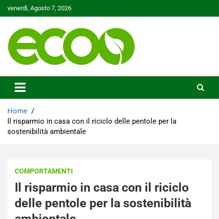
Skip
venerdì, Agosto 7, 2026
to
content
Tutelare il nostro Pianeta è la nostra priorità
Ecoo.it
Home
Il risparmio in casa con il riciclo delle pentole per la
sostenibilità ambientale
COMPORTAMENTI
Il risparmio in casa con il riciclo
delle pentole per la sostenibilità
ambientale