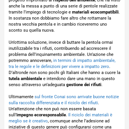
progetto improntato al
rispetto dell’ambiente
, che ha visto
anche la messa a punto di una serie di pentole realizzate
tramite l’impiego di tecnologie e
materiali ecocompatibili
.
In sostanza non dobbiamo fare altro che rottamare la
nostra vecchia pentola e in cambio riceveremo uno
sconto su quella nuova.
Un’ottima soluzione, invece di buttare la pentola ormai
inutilizzabile tra i rifiuti, contribuendo ad accrescere il
problema dell’inquinamento ambientale. Un’azione che
potremmo annoverare,
in termini di impatto ambientale,
tra le regole e le definizioni per vivere a impatto zero
.
D’altronde non sono pochi gli Italiani che hanno a cuore la
tutela ambientale
e intendono dare una mano in questo
senso attraverso un’adeguata
gestione dei rifiuti
.
Ultimamente
sul fronte Conai sono arrivate buone notizie
sulla raccolta differenziata e il riciclo dei rifiuti
.
Un’attenzione che non può non essere basata
sull’
impegno ecoresponsabile
.
Il riciclo dei materiali è
meglio se è creativo
, comunque anche l’adesione ad
iniziative di questo genere può configurarsi come una