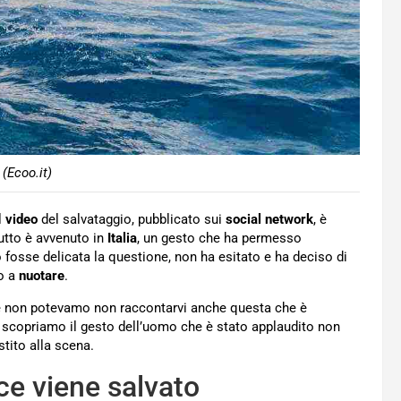
 (Ecoo.it)
l
video
del salvataggio, pubblicato sui
social
network
, è
 Tutto è avvenuto in
Italia
, un gesto che ha permesso
 fosse delicata la questione, non ha esitato e ha deciso di
to a
nuotare
.
 e non potevamo non raccontarvi anche questa che è
 e scopriamo il gesto dell’uomo che è stato applaudito non
tito alla scena.
cce viene salvato