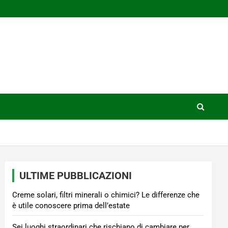
ULTIME PUBBLICAZIONI
Creme solari, filtri minerali o chimici? Le differenze che
è utile conoscere prima dell’estate
Sei luoghi straordinari che rischiano di cambiare per