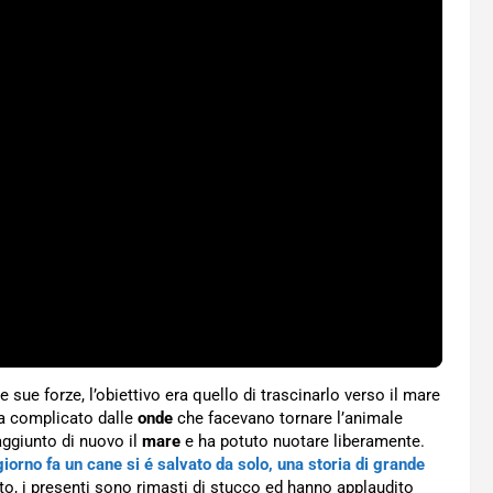
 sue forze, l’obiettivo era quello di trascinarlo verso il mare
era complicato dalle
onde
che facevano tornare l’animale
raggiunto di nuovo il
mare
e ha potuto nuotare liberamente.
iorno fa un cane si é salvato da solo, una storia di grande
ato, i presenti sono rimasti di stucco ed hanno applaudito