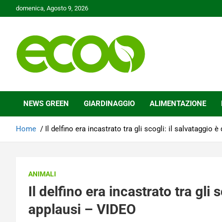
Skip
domenica, Agosto 9, 2026
to
content
Tutelare il nostro Pianeta è la nostra priorità
Ecoo.it
NEWS GREEN
GIARDINAGGIO
ALIMENTAZIONE
Home
Il delfino era incastrato tra gli scogli: il salvataggio
ANIMALI
Il delfino era incastrato tra gli 
applausi – VIDEO