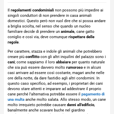
Il
regolamenti condominiali
non possono più impedire ai
singoli conduttori di non prendere in casa animali
domestici. Questo però non vuol dire che si possa andare
a briglia sciolta, nel senso che quando un nucleo
familiare decide di prendere un
animale,
cane gatto
coniglio e così via, deve comunque
rispettare delle
regole
.
Per carattere, stazza e indole gli animali che potrebbero
creare più
conflitto
con gli altri inquilini del palazzo sono i
cani
; come sappiamo il loro
abbaiare
per quanto naturale
che sia può essere davvero molto
rumoroso
e in alcuni
casi arrivare ad essere così costante, magari anche nelle
ore della notte, da dare fastidio agli altri condomini. In
questo caso specifico, ad esempio, i proprietari dei cani
devono stare attenti e imparare ad addestrare il proprio
cane perché l’alternativa potrebbe essere il
pagamento di
una multa
anche molto salata. Allo stesso modo, un cane
molto irrequieto potrebbe causare
danni all’edificio
,
banalmente anche scavare buche nel giardino