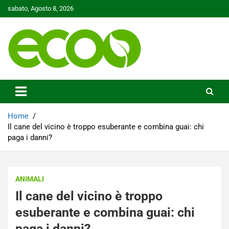
Skip
sabato, Agosto 8, 2026
to
content
Tutelare il nostro Pianeta è la nostra priorità
Ecoo.it
Home
Il cane del vicino è troppo esuberante e combina guai: chi
paga i danni?
ANIMALI
Il cane del vicino è troppo
esuberante e combina guai: chi
paga i danni?