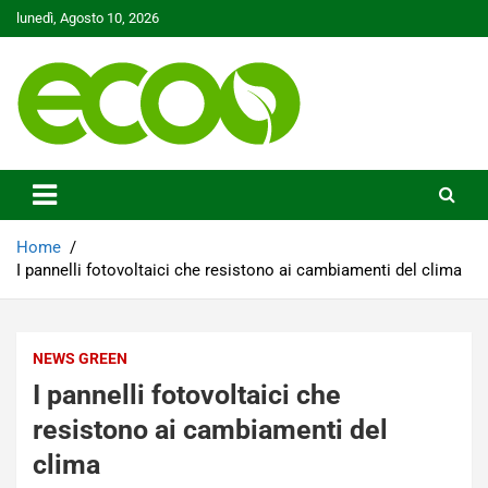
Skip
lunedì, Agosto 10, 2026
to
content
Tutelare il nostro Pianeta è la nostra priorità
Ecoo.it
Home
I pannelli fotovoltaici che resistono ai cambiamenti del clima
NEWS GREEN
I pannelli fotovoltaici che
resistono ai cambiamenti del
clima