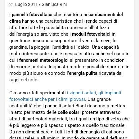
21 Luglio 2011
Gianluca Rini
I
pannelli fotovoltaici
che resistono ai
cambiamenti del
clima
hanno una caratteristica che li rende capaci di
sfruttare tutte le possibilità connesse all’utilizzo
dell’energia solare, visto che i
moduli fotovoltaici
in
questione riescono a sopportare il vento, la neve, le
grandine, la pioggia, l’umidità e il caldo. Una capacità
molto interessante, che è messa in atto anche nel caso in
cui i
fenomeni meteorologici
si presentano in condizioni
di enorme portata. In questo modo è possibile ricorrere in
modo più sicuro e comodo l’
energia pulita
ricavata dai
raggi del sole.
Già sono stati sperimentati
i vigneti solari, gli impianti
fotovoltaici anche per i climi piovosi
. Una grande
adattabilità che i pannelli solari Bisol riescono a mettere
in atto per mezzo delle
celle solari
protette attraverso
strati di particolari materiali, tra i quali un tipo di vetro che
è più leggero e più spesso rispetto a quello tradizionale.
Da non dimenticare gli utili fori di drenaggio di cui sono
dotati i telai in alluminio, in modo da garantire il deflusso