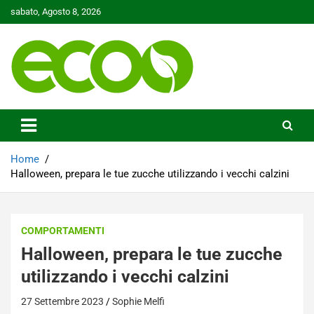
Skip
sabato, Agosto 8, 2026
to
content
Tutelare il nostro Pianeta è la nostra priorità
Ecoo.it
Home
Halloween, prepara le tue zucche utilizzando i vecchi calzini
COMPORTAMENTI
Halloween, prepara le tue zucche
utilizzando i vecchi calzini
27 Settembre 2023
Sophie Melfi