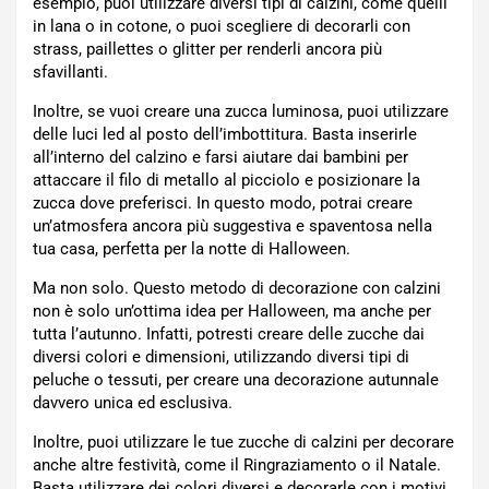
esempio, puoi utilizzare diversi tipi di calzini, come quelli
in lana o in cotone, o puoi scegliere di decorarli con
strass, paillettes o glitter per renderli ancora più
sfavillanti.
Inoltre, se vuoi creare una zucca luminosa, puoi utilizzare
delle luci led al posto dell’imbottitura. Basta inserirle
all’interno del calzino e farsi aiutare dai bambini per
attaccare il filo di metallo al picciolo e posizionare la
zucca dove preferisci. In questo modo, potrai creare
un’atmosfera ancora più suggestiva e spaventosa nella
tua casa, perfetta per la notte di Halloween.
Ma non solo. Questo metodo di decorazione con calzini
non è solo un’ottima idea per Halloween, ma anche per
tutta l’autunno. Infatti, potresti creare delle zucche dai
diversi colori e dimensioni, utilizzando diversi tipi di
peluche o tessuti, per creare una decorazione autunnale
davvero unica ed esclusiva.
Inoltre, puoi utilizzare le tue zucche di calzini per decorare
anche altre festività, come il Ringraziamento o il Natale.
Basta utilizzare dei colori diversi e decorarle con i motivi