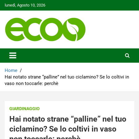
Skip
lunedì, Agosto 10, 2026
to
content
Tutelare il nostro Pianeta è la nostra priorità
Ecoo.it
Home
Hai notato strane “palline” nel tuo ciclamino? Se lo coltivi in
vaso non toccarle: perchè
GIARDINAGGIO
Hai notato strane “palline” nel tuo
ciclamino? Se lo coltivi in vaso
non toccarle: perchè