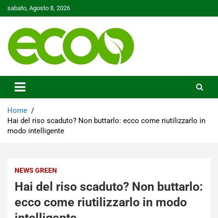
Skip
sabato, Agosto 8, 2026
to
content
Tutelare il nostro Pianeta è la nostra priorità
Ecoo.it
Home
Hai del riso scaduto? Non buttarlo: ecco come riutilizzarlo in
modo intelligente
NEWS GREEN
Hai del riso scaduto? Non buttarlo:
ecco come riutilizzarlo in modo
intelligente