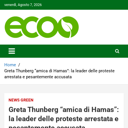
Skip
venerdì, Agosto 7, 2026
to
content
Tutelare il nostro Pianeta è la nostra priorità
Ecoo.it
Home
Greta Thunberg “amica di Hamas”: la leader delle proteste
arrestata e pesantemente accusata
NEWS GREEN
Greta Thunberg “amica di Hamas”:
la leader delle proteste arrestata e
pesantemente accusata