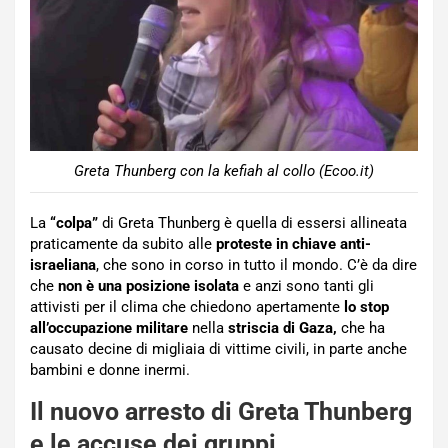
Greta Thunberg con la kefiah al collo (Ecoo.it)
La
“colpa”
di Greta Thunberg è quella di essersi allineata
praticamente da subito alle
proteste in chiave anti-
israeliana
, che sono in corso in tutto il mondo. C’è da dire
che
non è una posizione isolata
e anzi sono tanti gli
attivisti per il clima che chiedono apertamente
lo stop
all’occupazione militare
nella
striscia
di Gaza,
che ha
causato decine di migliaia di vittime civili, in parte anche
bambini e donne inermi.
Il nuovo arresto di Greta Thunberg
e le accuse dei gruppi