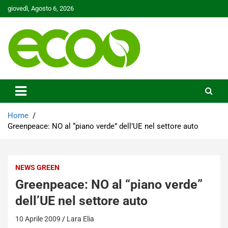
Skip
giovedì, Agosto 6, 2026
to
content
Tutelare il nostro Pianeta è la nostra priorità
Ecoo.it
Home
Greenpeace: NO al “piano verde” dell’UE nel settore auto
NEWS GREEN
Greenpeace: NO al “piano verde”
dell’UE nel settore auto
10 Aprile 2009
Lara Elia