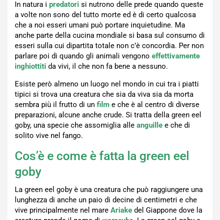
In natura i
predatori
si nutrono delle prede quando queste
a volte non sono del tutto morte ed è di certo qualcosa
che a noi esseri umani può portare inquietudine. Ma
anche parte della cucina mondiale si basa sul consumo di
esseri sulla cui dipartita totale non c’è concordia. Per non
parlare poi di quando gli animali vengono
effettivamente
inghiottiti
da vivi, il che non fa bene a nessuno.
Esiste però almeno un luogo nel mondo in cui tra i piatti
tipici si trova una creatura che sia da viva sia da morta
sembra più il frutto di un
film
e che è al centro di diverse
preparazioni, alcune anche crude. Si tratta della green eel
goby, una specie che assomiglia alle
anguille
e che di
solito vive nel fango.
Cos’è e come è fatta la green eel
goby
La green eel goby è una creatura che può raggiungere una
lunghezza di anche un paio di decine di centimetri e che
vive principalmente nel mare
Ariake
del Giappone dove la