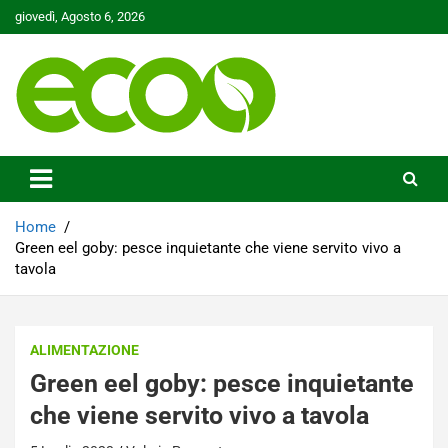
Skip
giovedì, Agosto 6, 2026
to
content
Tutelare il nostro Pianeta è la nostra priorità
Ecoo.it
Home
Green eel goby: pesce inquietante che viene servito vivo a
tavola
ALIMENTAZIONE
Green eel goby: pesce inquietante
che viene servito vivo a tavola