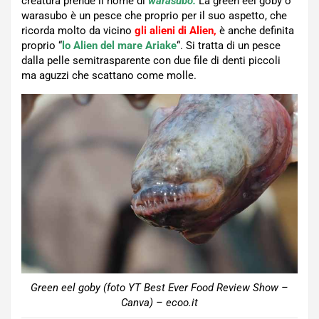
creatura prende il nome di
warasubo.
La green eel goby o
warasubo è un pesce che proprio per il suo aspetto, che
ricorda molto da vicino
gli alieni di Alien,
è anche definita
proprio “
lo Alien del mare Ariake
“. Si tratta di un pesce
dalla pelle semitrasparente con due file di denti piccoli
ma aguzzi che scattano come molle.
Green eel goby (foto YT Best Ever Food Review Show –
Canva) – ecoo.it