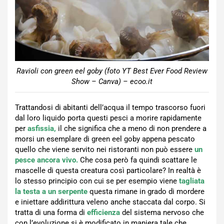
Ravioli con green eel goby (foto YT Best Ever Food Review
Show – Canva) – ecoo.it
Trattandosi di abitanti dell’acqua il tempo trascorso fuori
dal loro liquido porta questi pesci a morire rapidamente
per
asfissia,
il che significa che a meno di non prendere a
morsi un esemplare di green eel goby appena pescato
quello che viene servito nei ristoranti non può essere
un
pesce ancora vivo.
Che cosa però fa quindi scattare le
mascelle di questa creatura così particolare? In realtà è
lo stesso principio con cui se per esempio viene
tagliata
la testa a un serpente
questa rimane in grado di mordere
e iniettare addirittura veleno anche staccata dal corpo. Si
tratta di una forma di
efficienza
del sistema nervoso che
con l’evoluzione si è modificato in maniera tale che