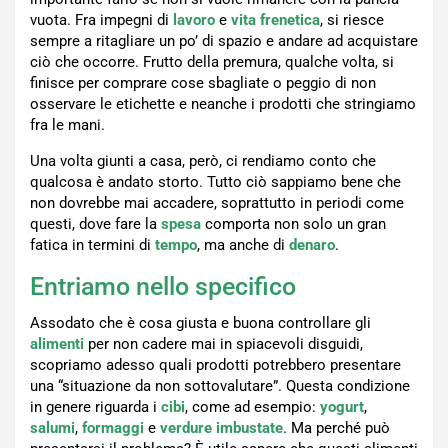
vuota. Fra impegni di
lavoro
e
vita frenetica
, si riesce
sempre a ritagliare un po’ di spazio e andare ad acquistare
ciò che occorre. Frutto della premura, qualche volta, si
finisce per comprare cose sbagliate o peggio di non
osservare le etichette e neanche i prodotti che stringiamo
fra le mani.
Una volta giunti a casa, però, ci rendiamo conto che
qualcosa è andato storto. Tutto ciò sappiamo bene che
non dovrebbe mai accadere, soprattutto in periodi come
questi, dove fare la
spesa
comporta non solo un gran
fatica in termini di
tempo
, ma anche di
denaro
.
Entriamo nello specifico
Assodato che è cosa giusta e buona controllare gli
alimenti
per non cadere mai in spiacevoli disguidi,
scopriamo adesso quali prodotti potrebbero presentare
una “situazione da non sottovalutare”. Questa condizione
in genere riguarda i
cibi
, come ad esempio:
yogurt
,
salumi
,
formaggi
e
verdure imbustate
. Ma perché può