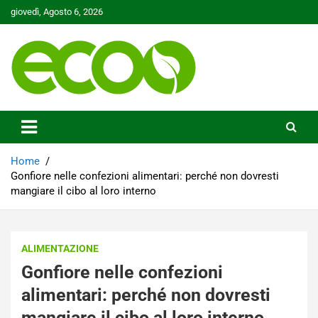
Skip
giovedì, Agosto 6, 2026
to
content
Tutelare il nostro Pianeta è la nostra priorità
Ecoo.it
Home
Gonfiore nelle confezioni alimentari: perché non dovresti
mangiare il cibo al loro interno
ALIMENTAZIONE
Gonfiore nelle confezioni
alimentari: perché non dovresti
mangiare il cibo al loro interno