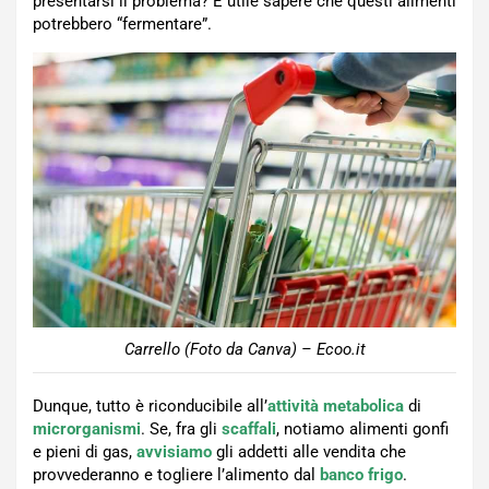
presentarsi il problema? È utile sapere che questi alimenti
potrebbero “fermentare”.
Carrello (Foto da Canva) – Ecoo.it
Dunque, tutto è riconducibile all’
attività metabolica
di
microrganismi
. Se, fra gli
scaffali
, notiamo alimenti gonfi
e pieni di gas,
avvisiamo
gli addetti alle vendita che
provvederanno e togliere l’alimento dal
banco frigo
.