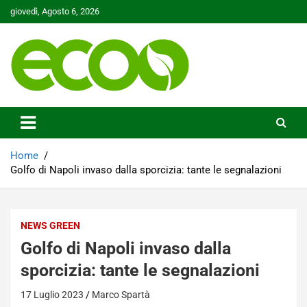
Skip
giovedì, Agosto 6, 2026
to
content
Tutelare il nostro Pianeta è la nostra priorità
Ecoo.it
Home
Golfo di Napoli invaso dalla sporcizia: tante le segnalazioni
NEWS GREEN
Golfo di Napoli invaso dalla
sporcizia: tante le segnalazioni
17 Luglio 2023
Marco Spartà