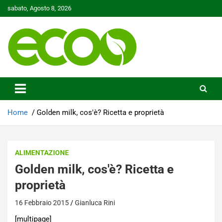
Skip
sabato, Agosto 8, 2026
to
content
Tutelare il nostro Pianeta è la nostra priorità
Ecoo.it
Home
Golden milk, cos'è? Ricetta e proprietà
ALIMENTAZIONE
Golden milk, cos'è? Ricetta e
proprietà
16 Febbraio 2015
Gianluca Rini
[multipage]