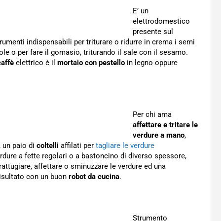
E’ un
elettrodomestico
presente sul
umenti indispensabili per triturare o ridurre in crema i semi
le o per fare il gomasio, triturando il sale con il sesamo.
caffè
elettrico è il
mortaio con pestello
in legno oppure
Per chi ama
affettare e tritare le
verdure a mano
,
 un paio di
coltelli
affilati per
tagliare le verdure
erdure a fette regolari o a bastoncino di diverso spessore,
attugiare, affettare o sminuzzare le verdure ed una
 risultato con un buon
robot da cucina
.
Strumento