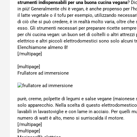
strumenti indispensabili per una buona cucina vegana
? Di
in più! Generalmente chi è vegan, è anche propenso per l’
il latte vegetale o il tofu per esempio, utilizzando necess
di ciò che si può credere, è in realtà molto varia, oltre ch
esso. Gli strumenti necessari per preparare ricette sempre
per chi cucina vegan: un buon set di coltelli o altri attrezz
elettrico e altri piccoli elettrodomestici sono solo alcuni 
Elenchiamone almeno 8!
[/multipage]
[multipage]
Frullatore ad immersione
purè, creme, polpette di legumi e salse vegane (maionese se
solo apparecchio. Nella scelta di questo elettrodomestico, 
lavabili in lavastoviglie e con lame in acciaio. Per quelli m
numero di watt è alto, meno si surriscalda il motore.
[/multipage]
[multipage]