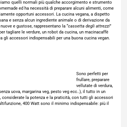
ciamo quelli normali più qualche accorgimento e strumento
homemade ed ha necessità di preparare alcuni alimenti, come
ariamente opportuni accessori. La cucina vegana, a dispetto
e sana e senza alcun ingrediente animale o di derivazione da
 nuove e gustose, rappresentano la “
cassetta degli attrezzi
”
i per tagliare le verdure, un robot da cucina, un macinacaffè
tra gli accessori indispensabili per una buona cucina vegan.
Sono perfetti per
frullare, preparare
vellutate di verdura,
nza uova, margarina veg, pesto veg ecc..), il tutto in un
considerate la potenza e la praticità, con tutti gli accessori
ultifunzione, 400 Watt sono il minimo indispensabile: più il