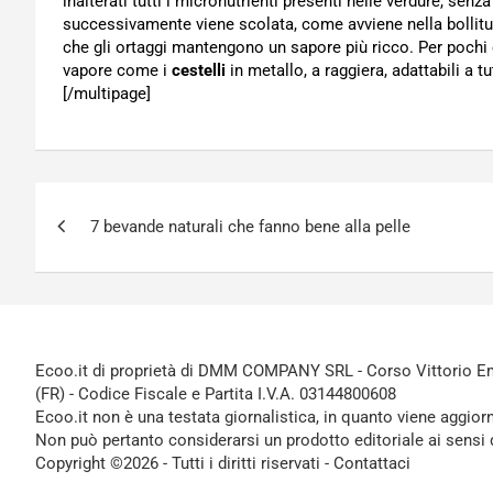
inalterati tutti i micronutrienti presenti nelle verdure, sen
successivamente viene scolata, come avviene nella bollitur
che gli ortaggi mantengono un sapore più ricco. Per pochi 
vapore come i
cestelli
in metallo, a raggiera, adattabili a t
[/multipage]
Navigazione
7 bevande naturali che fanno bene alla pelle
articoli
Ecoo.it di proprietà di DMM COMPANY SRL - Corso Vittorio Ema
(FR) - Codice Fiscale e Partita I.V.A. 03144800608
Ecoo.it non è una testata giornalistica, in quanto viene aggior
Non può pertanto considerarsi un prodotto editoriale ai sensi 
Copyright ©2026 - Tutti i diritti riservati -
Contattaci