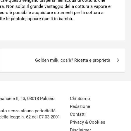
za che questi vengano dispersi nell’acqua di cottura, che
a. Non solo! Il grande vantaggio della cottura a vapore è
euro è possibile acquistare strumenti per la cottura a
utte le pentole, oppure quelli in bambù.
Golden milk, cos'è? Ricetta e proprietà
nuele II, 13, 03018 Paliano
Chi Siamo
Redazione
nato senza alcuna periodicità.
Contatti
della legge n. 62 del 07.03.2001
Privacy & Cookies
Disclaimer