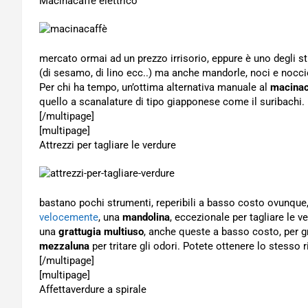
Macinacaffè elettrico
mercato ormai ad un prezzo irrisorio, eppure è uno degli str
(di sesamo, di lino ecc..) ma anche mandorle, noci e noccio
Per chi ha tempo, un’ottima alternativa manuale al
macina
quello a scanalature di tipo giapponese come il suribachi.
[/multipage]
[multipage]
Attrezzi per tagliare le verdure
bastano pochi strumenti, reperibili a basso costo ovunque,
velocemente
, una
mandolina
, eccezionale per tagliare le v
una
grattugia multiuso
, anche queste a basso costo, per gr
mezzaluna
per tritare gli odori. Potete ottenere lo stesso
[/multipage]
[multipage]
Affettaverdure a spirale