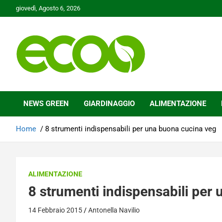
Skip
giovedì, Agosto 6, 2026
to
content
Tutelare il nostro Pianeta è la nostra priorità
Ecoo.it
NEWS GREEN
GIARDINAGGIO
ALIMENTAZIONE
Home
8 strumenti indispensabili per una buona cucina veg
ALIMENTAZIONE
8 strumenti indispensabili per
14 Febbraio 2015
Antonella Navilio