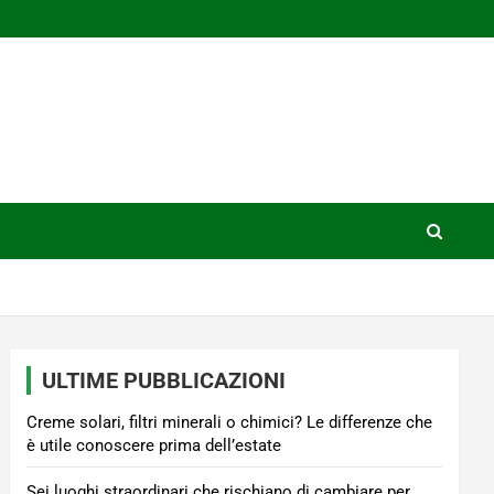
ULTIME PUBBLICAZIONI
Creme solari, filtri minerali o chimici? Le differenze che
è utile conoscere prima dell’estate
Sei luoghi straordinari che rischiano di cambiare per