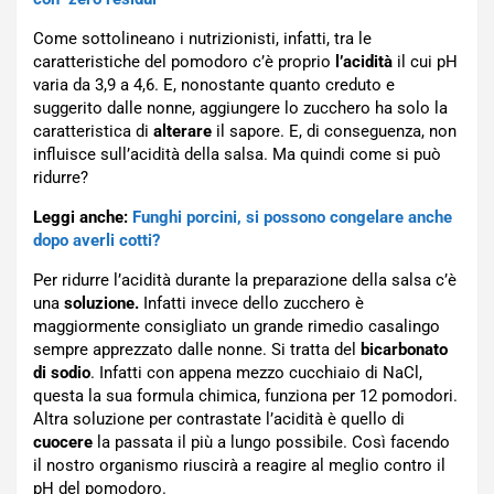
Come sottolineano i nutrizionisti, infatti, tra le
caratteristiche del pomodoro c’è proprio
l’acidità
il cui pH
varia da 3,9 a 4,6. E, nonostante quanto creduto e
suggerito dalle nonne, aggiungere lo zucchero ha solo la
caratteristica di
alterare
il sapore. E, di conseguenza, non
influisce sull’acidità della salsa. Ma quindi come si può
ridurre?
Leggi anche:
Funghi porcini, si possono congelare anche
dopo averli cotti?
Per ridurre l’acidità durante la preparazione della salsa c’è
una
soluzione.
Infatti invece dello zucchero è
maggiormente consigliato un grande rimedio casalingo
sempre apprezzato dalle nonne. Si tratta del
bicarbonato
di sodio
. Infatti con appena mezzo cucchiaio di NaCl,
questa la sua formula chimica, funziona per 12 pomodori.
Altra soluzione per contrastate l’acidità è quello di
cuocere
la passata il più a lungo possibile. Così facendo
il nostro organismo riuscirà a reagire al meglio contro il
pH del pomodoro.