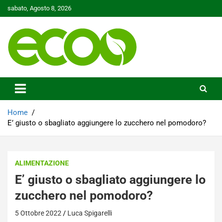
Skip
sabato, Agosto 8, 2026
to
content
Tutelare il nostro Pianeta è la nostra priorità
Ecoo.it
Home
E’ giusto o sbagliato aggiungere lo zucchero nel pomodoro?
ALIMENTAZIONE
E’ giusto o sbagliato aggiungere lo
zucchero nel pomodoro?
5 Ottobre 2022
Luca Spigarelli