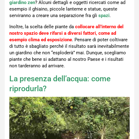
giardino zen
? Alcuni dettagli e oggetti ricercati come ad
esempio il ghiaino, piccole lanterne e statue, queste
serviranno a creare una separazione fra gli
spazi
.
Inoltre, la scelta delle piante da
collocare all’interno del
nostro spazio deve rifarsi a diversi fattori, come ad
esempio clima ed esposizione
. Pensare di poter coltivare
di tutto è sbagliato perché il risultato sarà inevitabilmente
un giardino che non “esploderà” mai. Dunque, scegliamo
piante che bene si adattano al nostro Paese e i risultati
non tarderanno ad arrivare.
La presenza dell’acqua: come
riprodurla?