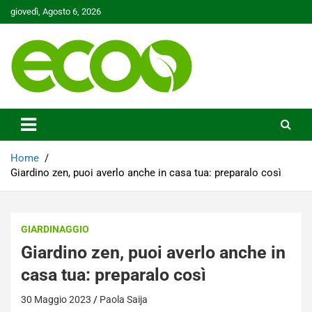
Skip
giovedì, Agosto 6, 2026
to
content
Tutelare il nostro Pianeta è la nostra priorità
Ecoo.it
Home
Giardino zen, puoi averlo anche in casa tua: preparalo così
GIARDINAGGIO
Giardino zen, puoi averlo anche in
casa tua: preparalo così
30 Maggio 2023
Paola Saija