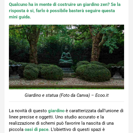
Qualcuno ha in mente di costruire un giardino zen? Se la
risposta è si, farlo è possibile basterà seguire questa
mini guida.
Giardino e statua (Foto da Canva) – Ecoo.it
La novità di questo
giardino
è caratterizzata dall’unione di
linee precise e oggetti. Uno studio accurato e la
realizzazione di schemi può favorire la nascita di una
piccola
oasi di pace
. L’obiettivo di questi spazi è