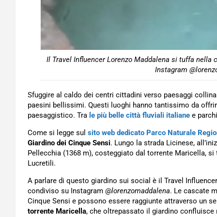
Il Travel Influencer Lorenzo Maddalena si tuffa nella
Instagram @lorenz
Sfuggire al caldo dei centri cittadini verso paesaggi collinar
paesini bellissimi. Questi luoghi hanno tantissimo da offri
paesaggistico. Tra
le più belle città fluviali italiane
e parchi
Come si legge sul
sito web dedicato Parco Naturale Region
Giardino dei Cinque Sensi
. Lungo la strada Licinese, all’i
Pellecchia (1368 m), costeggiato dal torrente Maricella, si 
Lucretili.
A parlare di questo giardino sui social è il Travel Influence
condiviso su Instagram @
lorenzomaddalena
. Le cascate mo
Cinque Sensi e possono essere raggiunte attraverso un se
torrente Maricella
, che oltrepassato il giardino confluisce