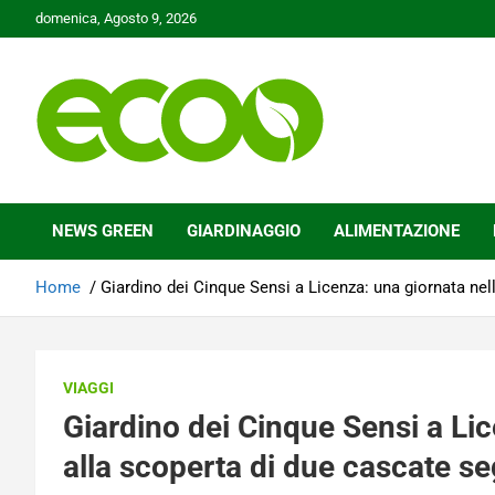
Skip
domenica, Agosto 9, 2026
to
content
Tutelare il nostro Pianeta è la nostra priorità
Ecoo.it
NEWS GREEN
GIARDINAGGIO
ALIMENTAZIONE
Home
Giardino dei Cinque Sensi a Licenza: una giornata nel
VIAGGI
Giardino dei Cinque Sensi a Lic
alla scoperta di due cascate se