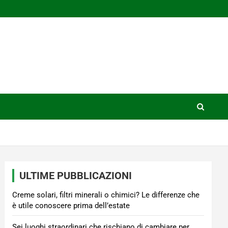
ULTIME PUBBLICAZIONI
Creme solari, filtri minerali o chimici? Le differenze che
è utile conoscere prima dell’estate
Sei luoghi straordinari che rischiano di cambiare per