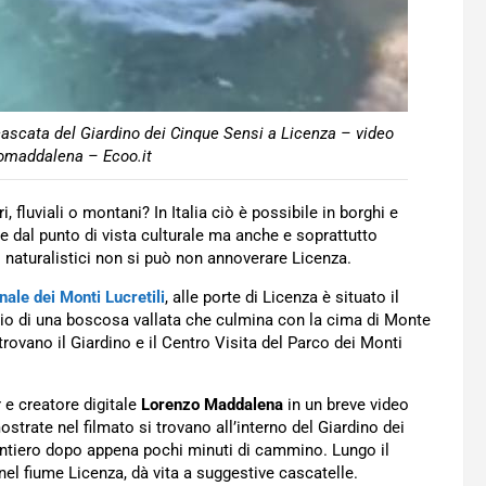
 cascata del Giardino dei Cinque Sensi a Licenza – video
omaddalena – Ecoo.it
i, fluviali o montani? In Italia ciò è possibile in borghi e
re dal punto di vista culturale ma anche e soprattutto
 naturalistici non si può non annoverare Licenza.
ale dei Monti Lucretili
, alle porte di Licenza è situato il
nizio di una boscosa vallata che culmina con la cima di Monte
trovano il Giardino e il Centro Visita del Parco dei Monti
r e creatore digitale
Lorenzo Maddalena
in un breve video
strate nel filmato si trovano all’interno del Giardino dei
ntiero dopo appena pochi minuti di cammino. Lungo il
 nel fiume Licenza, dà vita a suggestive cascatelle.