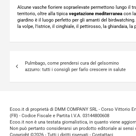
Alcune vasche fioriere sopraelevate permettono lungo il trag
territorio, oltre alla tipica
vegetazione mediterranea
con la 
giardino è il luogo perfetto per gli amanti del birdwatchin
la volpe, l’istrice, il cinghiale, il pettirosso, la ghiandaia, l
Navigazione
Pulmbago, come prendersi cura del gelsomino
articoli
azzurro: tutti i consigli per farlo crescere in salute
Ecoo.it di proprietà di DMM COMPANY SRL - Corso Vittorio Ema
(FR) - Codice Fiscale e Partita I.V.A. 03144800608
Ecoo.it non è una testata giornalistica, in quanto viene aggior
Non può pertanto considerarsi un prodotto editoriale ai sensi 
Copyright ©2026 - Tutti i diritti riservati -
Contattaci