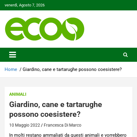
Skip
venerdì, Agosto 7, 2026
to
content
Tutelare il nostro Pianeta è la nostra priorità
Ecoo.it
Home
Giardino, cane e tartarughe possono coesistere?
ANIMALI
Giardino, cane e tartarughe
possono coesistere?
10 Maggio 2022
Francesca Di Marco
In molti restano ammaliati da questi animali e vorrebbero