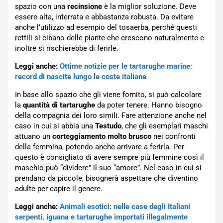
spazio con una
recinsione
è la miglior soluzione. Deve
essere alta, interrata e abbastanza robusta. Da evitare
anche l’utilizzo ad esempio del tosaerba, perché questi
rettili si cibano delle piante che crescono naturalmente e
inoltre si rischierebbe di ferirle.
Leggi anche:
Ottime notizie per le tartarughe marine:
record di nascite lungo le coste italiane
In base allo spazio che gli viene fornito, si può calcolare
la
quantità di tartarughe
da poter tenere. Hanno bisogno
della compagnia dei loro simili. Fare attenzione anche nel
caso in cui si abbia una
Testudo
, che gli esemplari maschi
attuano un
corteggiamento molto brusco
nei confronti
della femmina, potendo anche arrivare a ferirla. Per
questo è consigliato di avere sempre più femmine così il
maschio può “dividere” il suo “amore”. Nel caso in cui si
prendano da piccole, bisognerà aspettare che diventino
adulte per capire il genere.
Leggi anche:
Animali esotici: nelle case degli Italiani
serpenti, iguana e tartarughe importati illegalmente