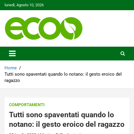
Skip
lunedì, Agosto 10, 2026
to
content
Tutelare il nostro Pianeta è la nostra priorità
Ecoo.it
Home
Tutti sono spaventati quando lo notano: il gesto eroico del
ragazzo
COMPORTAMENTI
Tutti sono spaventati quando lo
notano: il gesto eroico del ragazzo