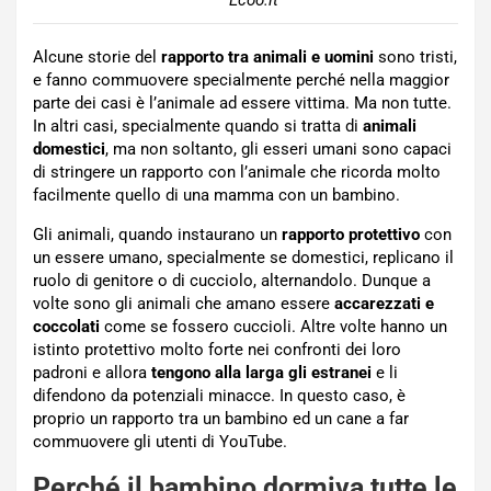
– Ecoo.it
Alcune storie del
rapporto tra animali e uomini
sono tristi,
e fanno commuovere specialmente perché nella maggior
parte dei casi è l’animale ad essere vittima. Ma non tutte.
In altri casi, specialmente quando si tratta di
animali
domestici
, ma non soltanto, gli esseri umani sono capaci
di stringere un rapporto con l’animale che ricorda molto
facilmente quello di una mamma con un bambino.
Gli animali, quando instaurano un
rapporto protettivo
con
un essere umano, specialmente se domestici, replicano il
ruolo di genitore o di cucciolo, alternandolo. Dunque a
volte sono gli animali che amano essere
accarezzati e
coccolati
come se fossero cuccioli. Altre volte hanno un
istinto protettivo molto forte nei confronti dei loro
padroni e allora
tengono alla larga gli estranei
e li
difendono da potenziali minacce. In questo caso, è
proprio un rapporto tra un bambino ed un cane a far
commuovere gli utenti di YouTube.
Perché il bambino dormiva tutte le