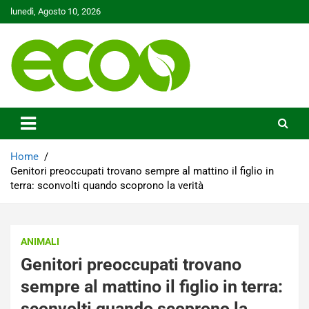
Skip
lunedì, Agosto 10, 2026
to
content
Tutelare il nostro Pianeta è la nostra priorità
Ecoo.it
Home
Genitori preoccupati trovano sempre al mattino il figlio in
terra: sconvolti quando scoprono la verità
ANIMALI
Genitori preoccupati trovano
sempre al mattino il figlio in terra:
sconvolti quando scoprono la