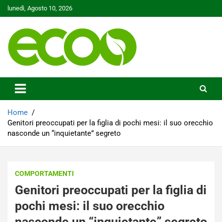
Skip
lunedì, Agosto 10, 2026
to
content
Tutelare il nostro Pianeta è la nostra priorità
Ecoo.it
Home
Genitori preoccupati per la figlia di pochi mesi: il suo orecchio
nasconde un “inquietante” segreto
COMPORTAMENTI
Genitori preoccupati per la figlia di
pochi mesi: il suo orecchio
nasconde un “inquietante” segreto