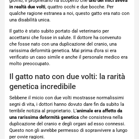
giorno, il proprietario ha scoperto che
uno dei mici aveva
in realtà due volti
, quattro occhi e due bocche. Per
qualche ragione estranea a noi, questo gatto era nato con
una disabilità unica.
Il gatto è stato subito portato dal veterinario per
accettarsi che fosse in salute. Il dottore ha convenuto
che fosse nato con una duplicazione del cranio, una
rarissima deformità genetica. Mai prima d’ora si era
verificato un caso simile e anche il personale medico era
molto preoccupato.
Il gatto nato con due volti: la rarità
genetica incredibile
Sebbene il micio con due volti mostrasse normalissimi
segni di vita, i dottori hanno dovuto dare fin da subito la
terribile notizia al proprietario. L’
animale era affetto da
una rarissima deformità genetica
che consisteva nella
duplicazione del cranio e degli organi ad esso connessi.
Questo non gli avrebbe permesso di sopravvivere a lungo
per ovvie ragioni.