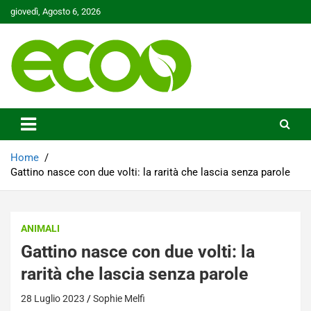
Skip
giovedì, Agosto 6, 2026
to
content
Tutelare il nostro Pianeta è la nostra priorità
Ecoo.it
Home
Gattino nasce con due volti: la rarità che lascia senza parole
ANIMALI
Gattino nasce con due volti: la
rarità che lascia senza parole
28 Luglio 2023
Sophie Melfi