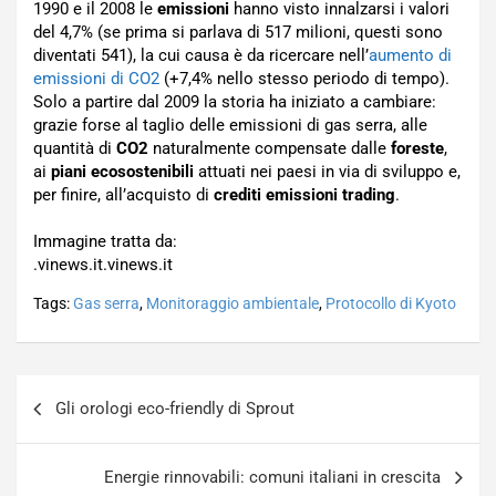
1990 e il 2008 le
emissioni
hanno visto innalzarsi i valori
del 4,7% (se prima si parlava di 517 milioni, questi sono
diventati 541), la cui causa è da ricercare nell’
aumento di
emissioni di CO2
(+7,4% nello stesso periodo di tempo).
Solo a partire dal 2009 la storia ha iniziato a cambiare:
grazie forse al taglio delle emissioni di gas serra, alle
quantità di
CO2
naturalmente compensate dalle
foreste
,
ai
piani ecosostenibili
attuati nei paesi in via di sviluppo e,
per finire, all’acquisto di
crediti emissioni trading
.
Immagine tratta da:
.vinews.it.vinews.it
Tags:
Gas serra
,
Monitoraggio ambientale
,
Protocollo di Kyoto
Navigazione
Gli orologi eco-friendly di Sprout
articoli
Energie rinnovabili: comuni italiani in crescita