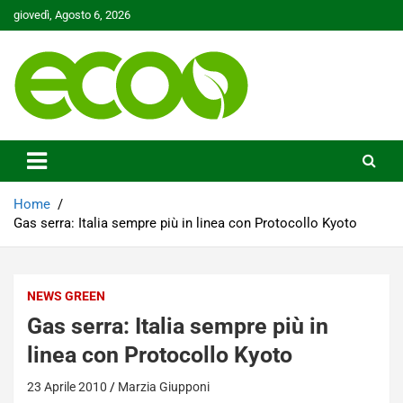
Skip
giovedì, Agosto 6, 2026
to
content
Tutelare il nostro Pianeta è la nostra priorità
Ecoo.it
Home
Gas serra: Italia sempre più in linea con Protocollo Kyoto
NEWS GREEN
Gas serra: Italia sempre più in
linea con Protocollo Kyoto
23 Aprile 2010
Marzia Giupponi