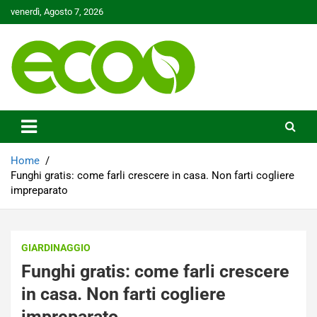
Skip
venerdì, Agosto 7, 2026
to
content
Tutelare il nostro Pianeta è la nostra priorità
Ecoo.it
Home
Funghi gratis: come farli crescere in casa. Non farti cogliere
impreparato
GIARDINAGGIO
Funghi gratis: come farli crescere
in casa. Non farti cogliere
impreparato